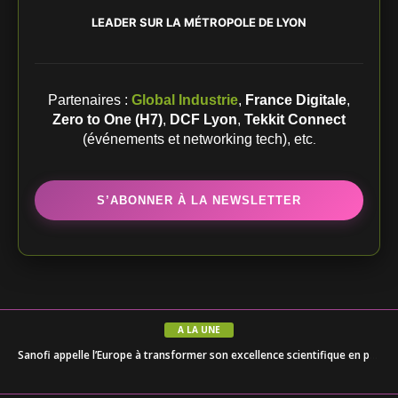
LEADER SUR LA MÉTROPOLE DE LYON
Partenaires :
Global Industrie
,
France Digitale
,
Zero to One (H7)
,
DCF Lyon
,
Tekkit Connect
(événements et networking tech), etc
.
S’ABONNER À LA NEWSLETTER
A LA UNE
Le Modulo mise 5 millions d’euros sur une nouvelle péniche pour changer d’échelle à Lyon