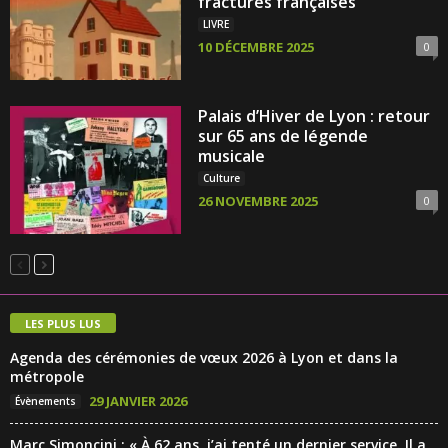
fractures françaises
LIVRE
10 DÉCEMBRE 2025
0
Palais d’Hiver de Lyon : retour
sur 65 ans de légende
musicale
Culture
26 NOVEMBRE 2025
0
LES PLUS LUS
Agenda des cérémonies de vœux 2026 à Lyon et dans la
métropole
29 JANVIER 2026
Évènements
Marc Simoncini : « À 62 ans, j’ai tenté un dernier service. Il a