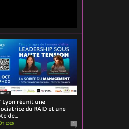
ements
 Lyon réunit une
ociatrice du RAID et une
te de...
ÛT 2026
1