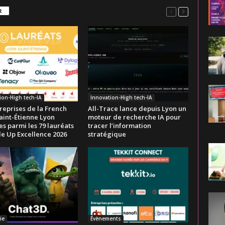
R
ion-High tech-IA
Innovation-High tech-IA
reprises de la French
All-Trace lance depuis Lyon un
aint-Étienne Lyon
moteur de recherche IA pour
s parmi les 79 lauréats
tracer l’information
le Up Excellence 2026
stratégique
ie
Évènements