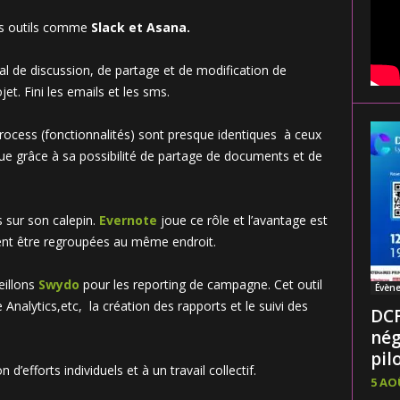
tres outils comme
Slack et Asana.
l de discussion, de partage et de modification de
jet. Fini les emails et les sms.
process (fonctionnalités) sont presque identiques à ceux
ue grâce à sa possibilité de partage de documents et de
s sur son calepin.
Evernote
joue ce rôle et l’avantage est
ent être regroupées au même endroit.
eillons
Swydo
pour les reporting de campagne. Cet outil
Évèn
Analytics,etc, la création des rapports et le suivi des
DCF
nég
pilo
d’efforts individuels et à un travail collectif.
5 AO