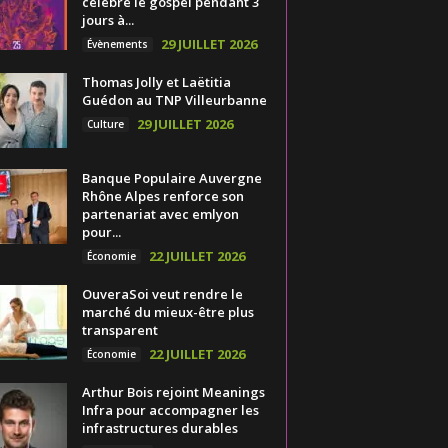
célèbre le gospel pendant 3
jours à...
29 JUILLET 2026
Évènements
Thomas Jolly et Laëtitia
Guédon au TNP Villeurbanne
29 JUILLET 2026
Culture
Banque Populaire Auvergne
Rhône Alpes renforce son
partenariat avec emlyon
pour...
22 JUILLET 2026
Économie
OuveraSoi veut rendre le
marché du mieux-être plus
transparent
22 JUILLET 2026
Économie
Arthur Bois rejoint Meanings
Infra pour accompagner les
infrastructures durables