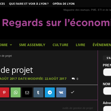
CES
QUE FAIRE ET VOIR À LYON ?
OPÉRA DE LYON
Magazine des startups, PME, ETI et de la
OMIE
SME ASSEMBLY
CULTURE
LIVRE
ÉVÈNEME
n de projet
S’
PRE
 de projet
 AOÛT 2017
DATE MODIFIÉE: 22 AOÛT 2017
0
NOM
Adre
outils de gestion de projet