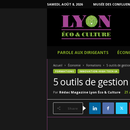
SAMEDI, AOÛT 8, 2026
MUSÉE DES CONFLUEN
L
y
o
n
É
c
o
PAROLE AUX DIRIGEANTS
ÉCON
e
t
Accueil
Économie
Formations
5 outils de gestio
C
FORMATIONS
INNOVATION-HIGH TECH-IA
u
5 outils de gestion
l
t
21
Par
Rédac Magazine Lyon Éco & Culture
-
u
r
e
Share