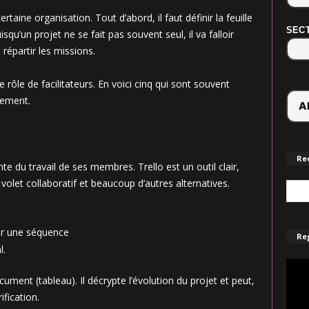
rtaine organisation. Tout d’abord, il faut définir la feuille
SECT
isqu’un projet ne se fait pas souvent seul, il va falloir
répartir les missions.
e rôle de facilitateurs. En voici cinq qui sont souvent
ndement.
Re
nte du travail de ses membres. Trello est un outil clair,
n volet collaboratif et beaucoup d’autres alternatives.
per une séquence
Reg
l.
t (tableau). Il décrypte l’évolution du projet et peut,
fication.