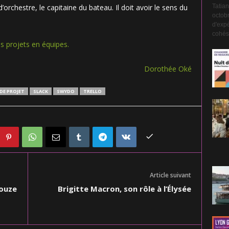
Tatian
’orchestre, le capitaine du bateau. Il doit avoir le sens du
octobr
d'expé
cohési
es projets en équipes.
Dorothée Oké
DE PROJET
SLACK
SWYDO
TRELLO
Article suivant
douze
Brigitte Macron, son rôle à l’Élysée