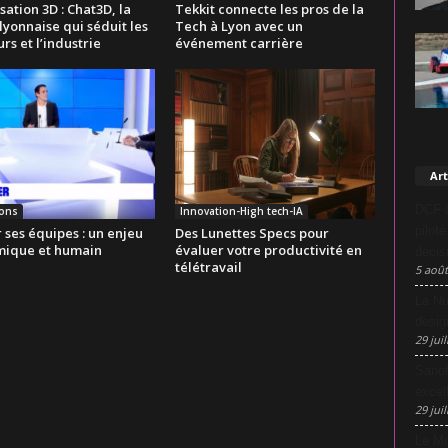
ation 3D : Chat3D, la
Tekkit connecte les pros de la
lyonnaise qui séduit les
Tech à Lyon avec un
rs et l’industrie
événement carrière
Art
DCF L
ions
Innovation-High tech-IA
pilot
ses équipes : un enjeu
Des Lunettes Specs pour
ique et humain
évaluer votre productivité en
décis
télétravail
5 août
La Nu
desig
29 juil
Sanof
excel
29 juil
Le Mo