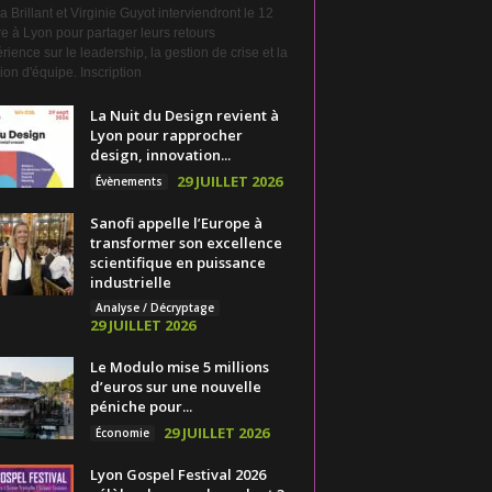
a Brillant et Virginie Guyot interviendront le 12
e à Lyon pour partager leurs retours
rience sur le leadership, la gestion de crise et la
on d'équipe. Inscription
La Nuit du Design revient à
Lyon pour rapprocher
design, innovation...
29 JUILLET 2026
Évènements
Sanofi appelle l’Europe à
transformer son excellence
scientifique en puissance
industrielle
Analyse / Décryptage
29 JUILLET 2026
Le Modulo mise 5 millions
d’euros sur une nouvelle
péniche pour...
29 JUILLET 2026
Économie
Lyon Gospel Festival 2026