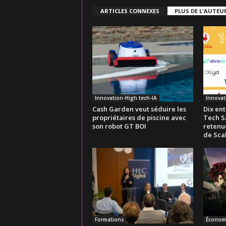
ARTICLES CONNEXES
PLUS DE L'AUTEU
Innovation-High tech-IA
Innovat
Cash Garden veut séduire les
Dix ent
propriétaires de piscine avec
Tech S
son robot GT BOI
retenue
de Sca
Formations
Économ