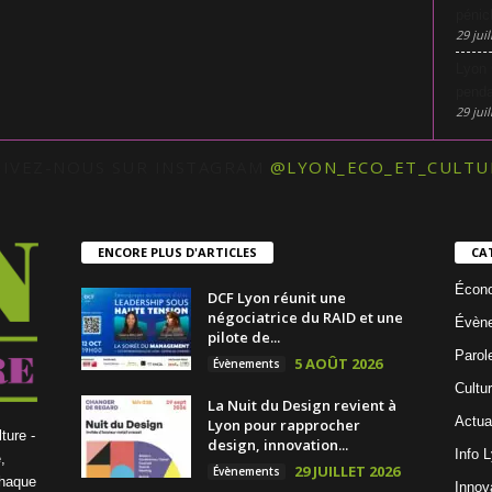
pénic
29 juil
Lyon 
penda
29 juil
UIVEZ-NOUS SUR INSTAGRAM
@LYON_ECO_ET_CULTU
ENCORE PLUS D'ARTICLES
CA
Écon
DCF Lyon réunit une
négociatrice du RAID et une
Évèn
pilote de...
Parol
5 AOÛT 2026
Évènements
Cultu
La Nuit du Design revient à
Actua
Lyon pour rapprocher
ture -
design, innovation...
Info 
,
29 JUILLET 2026
Évènements
chaque
Innov