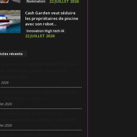
22 JUILLET 2026
Nomination
Cash Garden veut séduire
les propriétaires de piscine
avec son robot...
Innovation-High tech-IA
22 JUILLET 2026
icles récents
yon réunit une négociatrice du RAID et une
e de chasse pour partager les clés des
ions à fort enjeu
 2026
it du Design revient à Lyon pour rapprocher
n, innovation et entreprises
let 2026
i appelle l’Europe à transformer son
lence scientifique en puissance industrielle
let 2026
dulo mise 5 millions d’euros sur une nouvelle