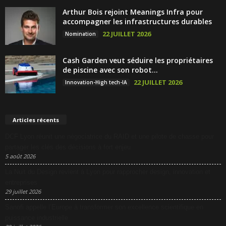
Arthur Bois rejoint Meanings Infra pour
accompagner les infrastructures durables
22 JUILLET 2026
Nomination
Cash Garden veut séduire les propriétaires
de piscine avec son robot...
22 JUILLET 2026
Innovation-High tech-IA
Articles récents
DCF Lyon réunit une négociatrice du RAID et une pilote de chasse pour
partager les clés des décisions à fort enjeu
5 août 2026
La Nuit du Design revient à Lyon pour rapprocher design, innovation et
entreprises
29 juillet 2026
Sanofi appelle l’Europe à transformer son excellence scientifique en
puissance industrielle