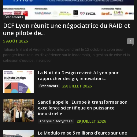
Évènements
DCF Lyon réunit une négociatrice du RAID et
une pilote de...
5 AOÛT 2026
1
Tatiana Brillant et Virginie Guyot interviendront le 12 octobre à Lyon pour
partager leurs retours d'expérience sur le leadership, la gestion de crise et la
cohésion d'équipe. Inscription
La Nuit du Design revient à Lyon pour
rapprocher design, innovation...
29 JUILLET 2026
Évènements
Sanofi appelle l’Europe à transformer son
excellence scientifique en puissance
industrielle
29 JUILLET 2026
Analyse / Décryptage
Le Modulo mise 5 millions d’euros sur une