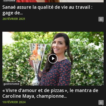
Économie
Sanaé assure la qualité de vie au travail :
gage de...
26 FÉVRIER 2021
0
gastronomie
« Vivre d’amour et de pizzas », le mantra de
Caroline Maya, championne...
18 FÉVRIER 2024
0