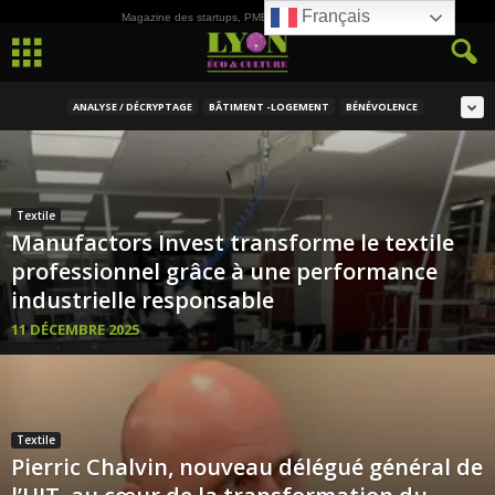
Français
Magazine des startups, PME, ETI et de la Culture
ANALYSE / DÉCRYPTAGE
BÂTIMENT -LOGEMENT
BÉNÉVOLENCE
Textile
Manufactors Invest transforme le textile
professionnel grâce à une performance
industrielle responsable
11 DÉCEMBRE 2025
Textile
Pierric Chalvin, nouveau délégué général de