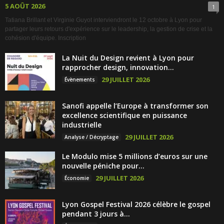
5 AOÛT 2026
1
Tatiana Brillant et Virginie Guyot interviendront le 12 octobre à Lyon pour
partager leurs retours d'expérience sur le leadership, la gestion de crise et la
cohésion d'équipe. Inscription
La Nuit du Design revient à Lyon pour
rapprocher design, innovation...
29 JUILLET 2026
Évènements
Sanofi appelle l’Europe à transformer son
excellence scientifique en puissance
industrielle
29 JUILLET 2026
Analyse / Décryptage
Le Modulo mise 5 millions d’euros sur une
nouvelle péniche pour...
29 JUILLET 2026
Économie
Lyon Gospel Festival 2026 célèbre le gospel
pendant 3 jours à...