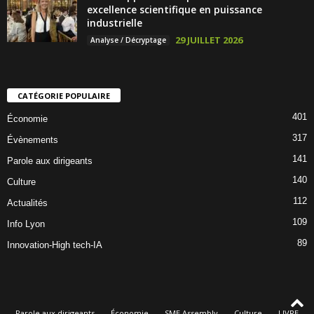
excellence scientifique en puissance
industrielle
29 JUILLET 2026
Analyse / Décryptage
CATÉGORIE POPULAIRE
401
Économie
317
Évènements
141
Parole aux dirigeants
140
Culture
112
Actualités
109
Info Lyon
89
Innovation-High tech-IA
Parole aux dirigeants
Économie
SME Assembly
Culture
LIVRE