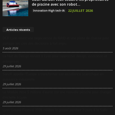
de piscine avec son robot...
22 JUILLET 2026
Innovation-High tech-IA
Articles récents
DCF Lyon réunit une négociatrice du RAID et une pilote de chasse pour
partager les clés des décisions à fort enjeu
5 août 2026
La Nuit du Design revient à Lyon pour rapprocher design, innovation et
entreprises
29 juillet 2026
Sanofi appelle l’Europe à transformer son excellence scientifique en
puissance industrielle
29 juillet 2026
Le Modulo mise 5 millions d’euros sur une nouvelle péniche pour changer
d’échelle à Lyon
29 juillet 2026
Lyon Gospel Festival 2026 célèbre le gospel pendant 3 jours à la Salle