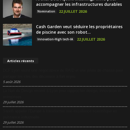
accompagner les infrastructures durables
22 JUILLET 2026
Nomination
Cash Garden veut séduire les propriétaires
de piscine avec son robot...
22 JUILLET 2026
Innovation-High tech-IA
Articles récents
DCF Lyon réunit une négociatrice du RAID et une pilote de chasse pour
partager les clés des décisions à fort enjeu
5 août 2026
La Nuit du Design revient à Lyon pour rapprocher design, innovation et
entreprises
29 juillet 2026
Sanofi appelle l’Europe à transformer son excellence scientifique en
puissance industrielle
29 juillet 2026