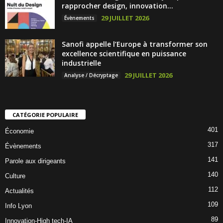
rapprocher design, innovation...
29 JUILLET 2026
Évènements
Sanofi appelle l’Europe à transformer son
excellence scientifique en puissance
industrielle
29 JUILLET 2026
Analyse / Décryptage
CATÉGORIE POPULAIRE
401
Économie
317
Évènements
141
Parole aux dirigeants
140
Culture
112
Actualités
109
Info Lyon
89
Innovation-High tech-IA