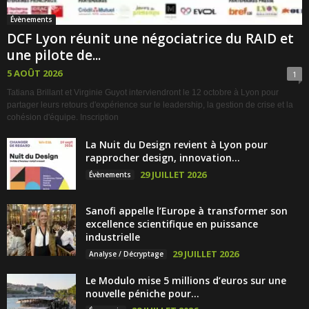
Évènements
DCF Lyon réunit une négociatrice du RAID et
une pilote de...
5 AOÛT 2026
1
Tatiana Brillant et Virginie Guyot interviendront le 12 octobre à Lyon pour
partager leurs retours d'expérience sur le leadership, la gestion de crise et la
cohésion d'équipe. Inscription
La Nuit du Design revient à Lyon pour
rapprocher design, innovation...
29 JUILLET 2026
Évènements
Sanofi appelle l’Europe à transformer son
excellence scientifique en puissance
industrielle
29 JUILLET 2026
Analyse / Décryptage
Le Modulo mise 5 millions d’euros sur une
nouvelle péniche pour...