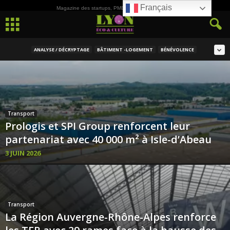
Français
Magazine des startups, PME, ETI et de la Culture
ANALYSE / DÉCRYPTAGE
BÂTIMENT -LOGEMENT
BÉNÉVOLENCE
Transport
Prologis et SPI Group renforcent leur
partenariat avec 40 000 m² à Isle-d’Abeau
3 JUIN 2026
Transport
La Région Auvergne-Rhône-Alpes renforce