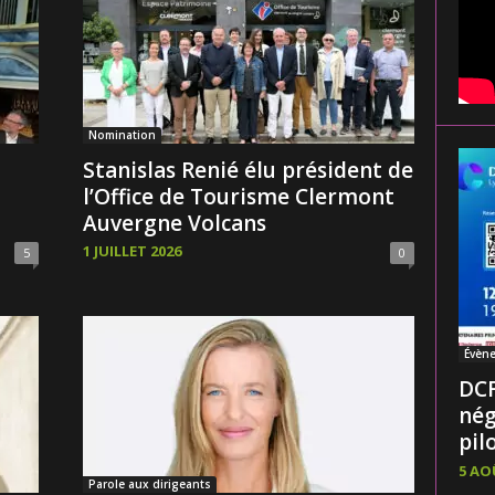
Nomination
Stanislas Renié élu président de
l’Office de Tourisme Clermont
Auvergne Volcans
1 JUILLET 2026
5
0
Évèn
DCF
nég
pilo
5 AO
Parole aux dirigeants