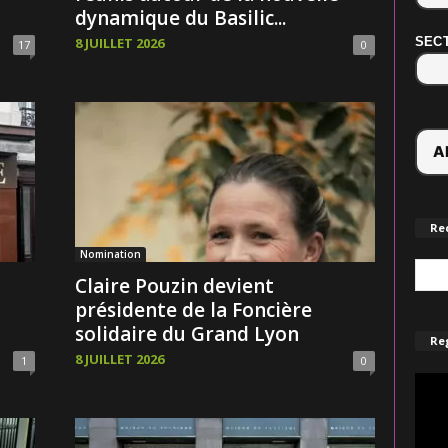
dynamique du Basilic...
SECT
8 JUILLET 2026
17
0
Re
Nomination
Claire Pouzin devient
présidente de la Foncière
solidaire du Grand Lyon
Reg
8 JUILLET 2026
1
0