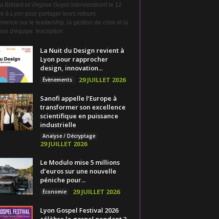
a Brillant et Virginie Guyot interviendront le 12
e à Lyon pour partager leurs retours
rience sur le leadership, la gestion de crise et la
on d'équipe. Inscription
La Nuit du Design revient à
Lyon pour rapprocher
design, innovation...
29 JUILLET 2026
Évènements
Sanofi appelle l’Europe à
transformer son excellence
scientifique en puissance
industrielle
Analyse / Décryptage
29 JUILLET 2026
Le Modulo mise 5 millions
d’euros sur une nouvelle
péniche pour...
29 JUILLET 2026
Économie
Lyon Gospel Festival 2026
célèbre le gospel pendant 3