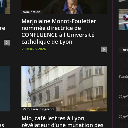
Nomination
Marjolaine Monot-Fouletier
re
nommée directrice de
CONFLUENCE à l’Université
catholique de Lyon
0
25 MARS 2026
0
Art
DCF L
pilot
décis
5 août
La Nu
desig
29 juil
Sanof
Parole aux dirigeants
excel
29 juil
Mio, café lettres à Lyon,
ss
révélateur d’une mutation des
Le Mo