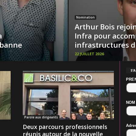
Nomination
Arthur Bois rejo
a
Infra pour accom
rbanne
infrastructures 
22 JUILLET 2026
S’
PRE
NOM
Parole aux dirigeants
Deux parcours professionnels
Adre
réunis autour de la nouvelle