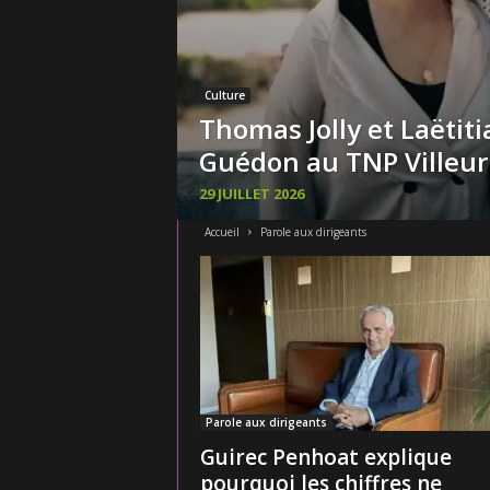
Culture
Thomas Jolly et Laëtiti
Guédon au TNP Villeu
29 JUILLET 2026
Accueil
Parole aux dirigeants
Parole aux dirigeants
Guirec Penhoat explique
pourquoi les chiffres ne