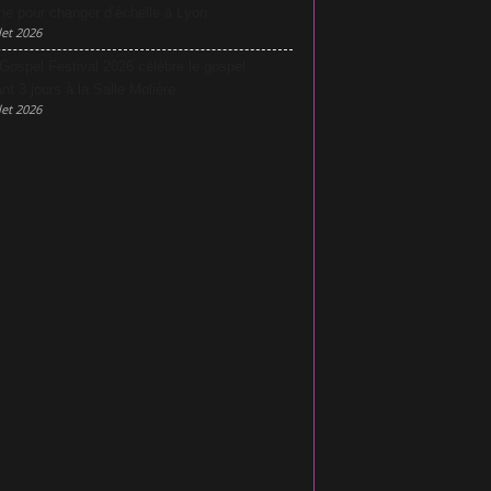
he pour changer d’échelle à Lyon
let 2026
Gospel Festival 2026 célèbre le gospel
nt 3 jours à la Salle Molière
let 2026