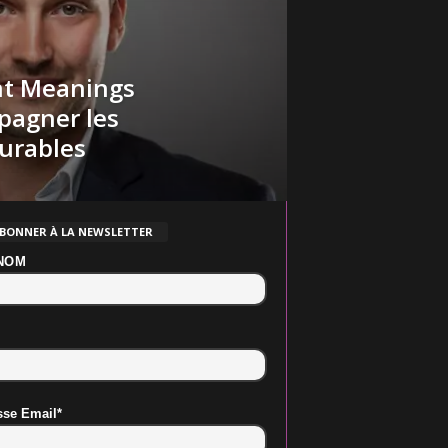
int Meanings
pagner les
durables
ABONNER À LA NEWSLETTER
NOM
sse Email*