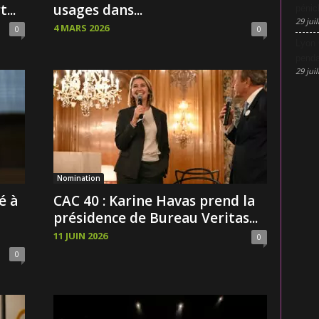
...
usages dans...
pénic
29 juil
4 MARS 2026
0
0
Lyon 
penda
29 juil
Nomination
é à
CAC 40 : Karine Havas prend la
présidence de Bureau Veritas...
11 JUIN 2026
0
0