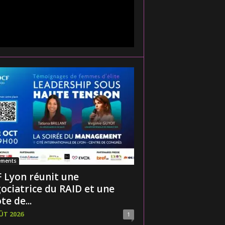
ements
 Lyon réunit une
ociatrice du RAID et une
te de...
ÛT 2026
1