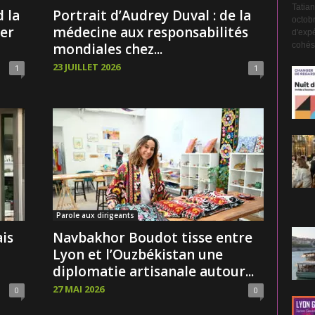
Tatian
 la
Portrait d’Audrey Duval : de la
octobr
ter
médecine aux responsabilités
d'expé
cohési
mondiales chez...
23 JUILLET 2026
1
1
Parole aux dirigeants
is
Navbakhor Boudot tisse entre
Lyon et l’Ouzbékistan une
diplomatie artisanale autour...
27 MAI 2026
0
0