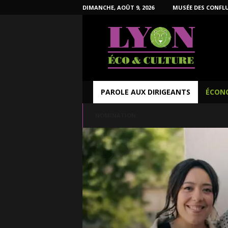
DIMANCHE, AOÛT 9, 2026
MUSÉE DES CONFL
L
y
o
n
É
c
o
PAROLE AUX DIRIGEANTS
ÉCON
e
t
NOMINATION
C
u
l
t
u
r
e