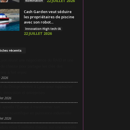
22 JUILLET 2026
Nomination
Cash Garden veut séduire
les propriétaires de piscine
avec son robot...
Innovation-High tech-IA
22 JUILLET 2026
icles récents
yon réunit une négociatrice du RAID et une
e de chasse pour partager les clés des
ions à fort enjeu
 2026
it du Design revient à Lyon pour rapprocher
n, innovation et entreprises
let 2026
i appelle l’Europe à transformer son
lence scientifique en puissance industrielle
let 2026
dulo mise 5 millions d’euros sur une nouvelle