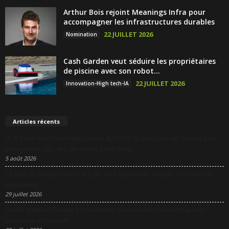
Arthur Bois rejoint Meanings Infra pour
accompagner les infrastructures durables
22 JUILLET 2026
Nomination
Cash Garden veut séduire les propriétaires
de piscine avec son robot...
22 JUILLET 2026
Innovation-High tech-IA
Articles récents
DCF Lyon réunit une négociatrice du RAID et une pilote de chasse pour
partager les clés des décisions à fort enjeu
5 août 2026
La Nuit du Design revient à Lyon pour rapprocher design, innovation et
entreprises
29 juillet 2026
Sanofi appelle l’Europe à transformer son excellence scientifique en
puissance industrielle