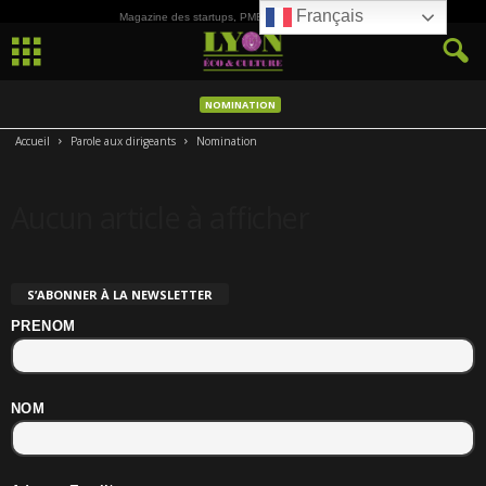
Français
Magazine des startups, PME, ETI et de la Culture
NOMINATION
Accueil
Parole aux dirigeants
Nomination
Aucun article à afficher
S’ABONNER À LA NEWSLETTER
PRENOM
NOM