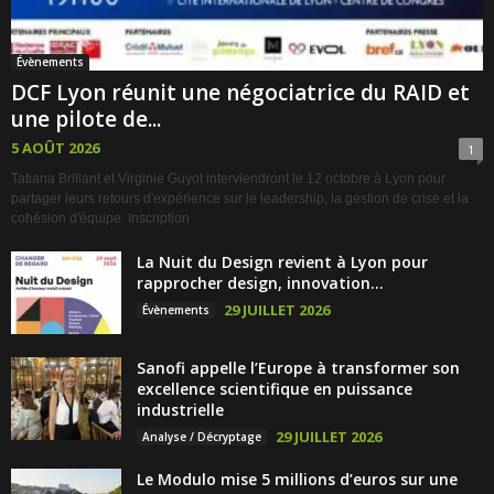
Évènements
DCF Lyon réunit une négociatrice du RAID et
une pilote de...
5 AOÛT 2026
1
Tatiana Brillant et Virginie Guyot interviendront le 12 octobre à Lyon pour
partager leurs retours d'expérience sur le leadership, la gestion de crise et la
cohésion d'équipe. Inscription
La Nuit du Design revient à Lyon pour
rapprocher design, innovation...
29 JUILLET 2026
Évènements
Sanofi appelle l’Europe à transformer son
excellence scientifique en puissance
industrielle
29 JUILLET 2026
Analyse / Décryptage
Le Modulo mise 5 millions d’euros sur une