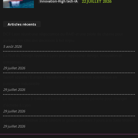
22 JUILLET 2026
Innovation-High tech-IA
Articles récents
DCF Lyon réunit une négociatrice du RAID et une pilote de chasse pour
partager les clés des décisions à fort enjeu
5 août 2026
La Nuit du Design revient à Lyon pour rapprocher design, innovation et
entreprises
29 juillet 2026
Sanofi appelle l’Europe à transformer son excellence scientifique en
puissance industrielle
29 juillet 2026
Le Modulo mise 5 millions d’euros sur une nouvelle péniche pour changer
d’échelle à Lyon
29 juillet 2026
Lyon Gospel Festival 2026 célèbre le gospel pendant 3 jours à la Salle Molière
29 juillet 2026