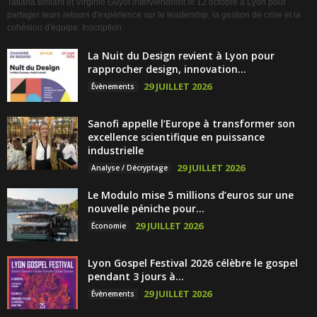
Tatiana Brillant et Virginie Guyot interviendront le 12 octobre à Lyon pour
partager leurs retours d'expérience sur le leadership, la gestion de crise et la
cohésion d'équipe. Inscription
La Nuit du Design revient à Lyon pour
rapprocher design, innovation...
29 JUILLET 2026
Évènements
Sanofi appelle l’Europe à transformer son
excellence scientifique en puissance
industrielle
29 JUILLET 2026
Analyse / Décryptage
Le Modulo mise 5 millions d’euros sur une
nouvelle péniche pour...
29 JUILLET 2026
Économie
Lyon Gospel Festival 2026 célèbre le gospel
pendant 3 jours à...
29 JUILLET 2026
Évènements