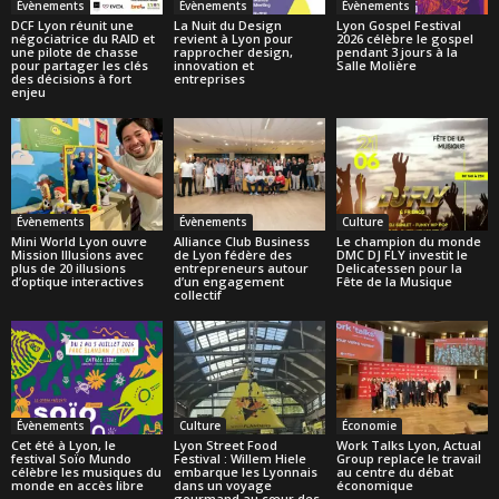
Évènements
Évènements
Évènements
DCF Lyon réunit une
La Nuit du Design
Lyon Gospel Festival
négociatrice du RAID et
revient à Lyon pour
2026 célèbre le gospel
une pilote de chasse
rapprocher design,
pendant 3 jours à la
pour partager les clés
innovation et
Salle Molière
des décisions à fort
entreprises
enjeu
Évènements
Évènements
Culture
Mini World Lyon ouvre
Alliance Club Business
Le champion du monde
Mission Illusions avec
de Lyon fédère des
DMC DJ FLY investit le
plus de 20 illusions
entrepreneurs autour
Delicatessen pour la
d’optique interactives
d’un engagement
Fête de la Musique
collectif
Évènements
Culture
Économie
Cet été à Lyon, le
Lyon Street Food
Work Talks Lyon, Actual
festival Soïo Mundo
Festival : Willem Hiele
Group replace le travail
célèbre les musiques du
embarque les Lyonnais
au centre du débat
monde en accès libre
dans un voyage
économique
gourmand au cœur des