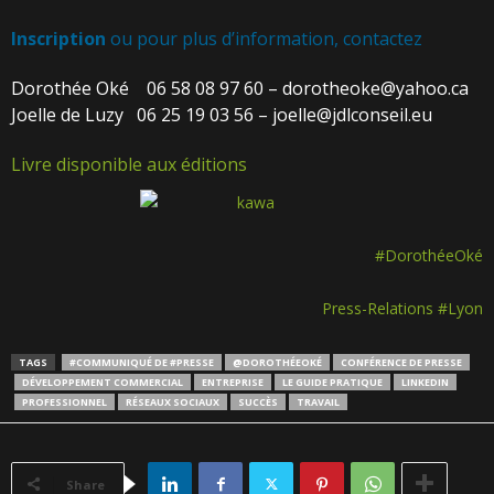
Inscription
ou pour plus d’information, contactez
Dorothée Oké 06 58 08 97 60 – dorotheoke@yahoo.ca
Joelle de Luzy 06 25 19 03 56 – joelle@jdlconseil.eu
Livre disponible aux éditions
#DorothéeOké
Press-Relations #Lyon
TAGS
#COMMUNIQUÉ DE #PRESSE
@DOROTHÉEOKÉ
CONFÉRENCE DE PRESSE
DÉVELOPPEMENT COMMERCIAL
ENTREPRISE
LE GUIDE PRATIQUE
LINKEDIN
PROFESSIONNEL
RÉSEAUX SOCIAUX
SUCCÈS
TRAVAIL
Share