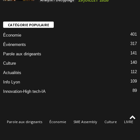
CATÉGORIE POPULAIRE
401
Économie
317
Évènements
141
Parole aux dirigeants
140
Culture
112
Actualités
109
Info Lyon
89
Innovation-High tech-IA
Parole aux dirigeants
Économie
SME Assembly
Culture
LIVRE
Évènements
Qui sommes-nous
© Dorothée Oké, rédacteur en chef de Lyon Éco & Culture - Le magazine des