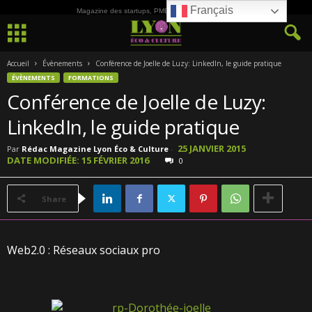
Français
Magazine des startups, PME, ETI et de la Culture
Accueil
Évènements
Conférence de Joelle de Luzy: LinkedIn, le guide pratique
ÉVÈNEMENTS
FORMATIONS
Conférence de Joelle de Luzy:
LinkedIn, le guide pratique
25 JANVIER 2015
Par
Rédac Magazine Lyon Éco & Culture
-
DATE MODIFIÉE: 15 FÉVRIER 2016
0
Share
Web2.0 : Réseaux sociaux pro