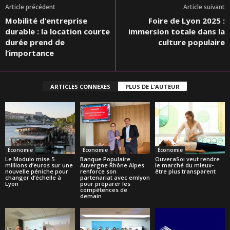
Article précédent
Article suivant
Mobilité d’entreprise
Foire de Lyon 2025 :
durable : la location courte
immersion totale dans la
durée prend de
culture populaire
l’importance
ARTICLES CONNEXES
PLUS DE L'AUTEUR
Économie
Économie
Économie
Le Modulo mise 5
Banque Populaire
OuveraSoi veut rendre
millions d’euros sur une
Auvergne Rhône Alpes
le marché du mieux-
nouvelle péniche pour
renforce son
être plus transparent
changer d’échelle à
partenariat avec emlyon
Lyon
pour préparer les
compétences de
demain