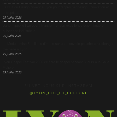
La Nuit du Design revient à Lyon pour rapprocher design, innovation et
entreprises
29 juillet 2026
Sanofi appelle l’Europe à transformer son excellence scientifique en
puissance industrielle
29 juillet 2026
Le Modulo mise 5 millions d’euros sur une nouvelle péniche pour changer
d’échelle à Lyon
29 juillet 2026
Lyon Gospel Festival 2026 célèbre le gospel pendant 3 jours à la Salle
Molière
29 juillet 2026
SUIVEZ-NOUS SUR INSTAGRAM
@LYON_ECO_ET_CULTURE