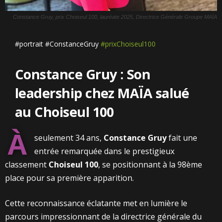
Constance Gruy, prix Choiseul 100, lauréate 2025, Directrice Générale Groupe MAÏA
#portrait #ConstanceGruy
#prixChoiseul100
Constance Gruy : Son
leadership chez MAÏA salué
au Choiseul 100
À
seulement 34 ans,
Constance Gruy
fait une
entrée remarquée dans le prestigieux
classement
Choiseul 100
, se positionnant à la 98ème
place pour sa première apparition.
Cette reconnaissance éclatante met en lumière le
parcours impressionnant de la directrice générale du