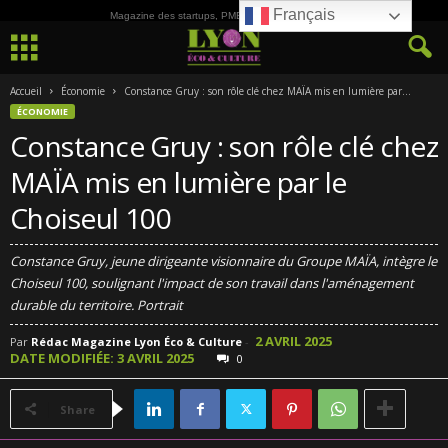
Français
Magazine des startups, PME, ETI et de la Culture
Accueil
Économie
Constance Gruy : son rôle clé chez MAÏA mis en lumière par...
ÉCONOMIE
Constance Gruy : son rôle clé chez
MAÏA mis en lumière par le
Choiseul 100
Constance Gruy, jeune dirigeante visionnaire du Groupe MAÏA, intègre le
Choiseul 100, soulignant l'impact de son travail dans l'aménagement
durable du territoire. Portrait
2 AVRIL 2025
Par
Rédac Magazine Lyon Éco & Culture
-
DATE MODIFIÉE: 3 AVRIL 2025
0
Share