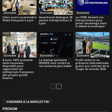
Économie
Économie
Économie
Odoo ouvre sa première
Auverboost distingue 28
La CPME devient Les
filiale française à Lyon
jeunes entrepreneurs à
Entrepreneurs pour
Lyon
peser davantage dans
le débat économique
Économie
Économie
Économie
À Lyon, l’AFD présente
La startup lyonnaise
Profil renforce sa
deux nouveaux
INSIDER veut rendre la
présence internationale
dispositifs pour
vie nocturne plus lisible
grâce aux contrats de la
rapprocher les
Coupe du monde 2026
entreprises françaises
des projets qu’elle
finance
S’ABONNER À LA NEWSLETTER
PRENOM