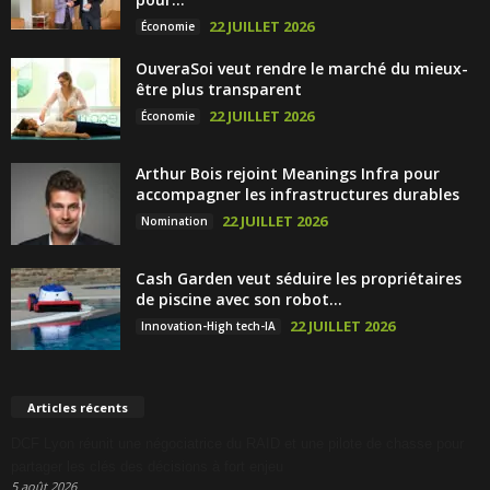
22 JUILLET 2026
Économie
OuveraSoi veut rendre le marché du mieux-
être plus transparent
22 JUILLET 2026
Économie
Arthur Bois rejoint Meanings Infra pour
accompagner les infrastructures durables
22 JUILLET 2026
Nomination
Cash Garden veut séduire les propriétaires
de piscine avec son robot...
22 JUILLET 2026
Innovation-High tech-IA
Articles récents
DCF Lyon réunit une négociatrice du RAID et une pilote de chasse pour
partager les clés des décisions à fort enjeu
5 août 2026