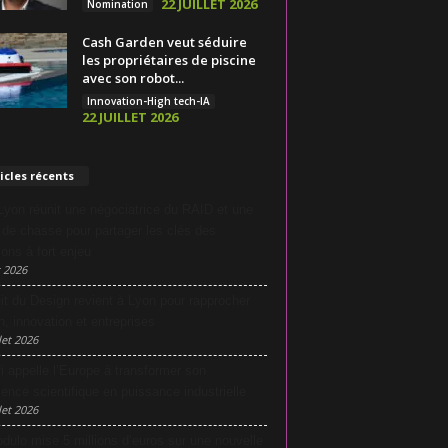
22 JUILLET 2026
Nomination
Cash Garden veut séduire
les propriétaires de piscine
avec son robot...
Innovation-High tech-IA
22 JUILLET 2026
icles récents
yon réunit une négociatrice du RAID et une
e de chasse pour partager les clés des
ions à fort enjeu
 2026
it du Design revient à Lyon pour rapprocher
n, innovation et entreprises
let 2026
i appelle l’Europe à transformer son
lence scientifique en puissance industrielle
let 2026
dulo mise 5 millions d’euros sur une nouvelle