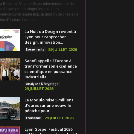
a Brillant et Virginie Guyot interviendront le 12
e à Lyon pour partager leurs retours
rience sur le leadership, la gestion de crise et la
on d'équipe. Inscription
La Nuit du Design revient à
Lyon pour rapprocher
design, innovation...
29 JUILLET 2026
Évènements
Sanofi appelle l’Europe à
transformer son excellence
scientifique en puissance
industrielle
Analyse / Décryptage
29 JUILLET 2026
Le Modulo mise 5 millions
d’euros sur une nouvelle
péniche pour...
29 JUILLET 2026
Économie
Lyon Gospel Festival 2026