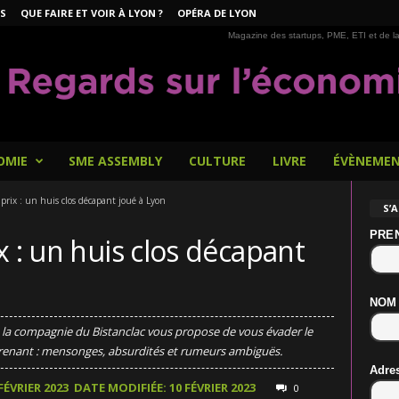
S
QUE FAIRE ET VOIR À LYON ?
OPÉRA DE LYON
Magazine des startups, PME, ETI et de la
OMIE
SME ASSEMBLY
CULTURE
LIVRE
ÉVÈNEME
prix : un huis clos décapant joué à Lyon
S’
PRE
x : un huis clos décapant
NOM
e la compagnie du Bistanclac vous propose de vous évader le
prenant : mensonges, absurdités et rumeurs ambiguës.
Adre
FÉVRIER 2023
DATE MODIFIÉE: 10 FÉVRIER 2023
0