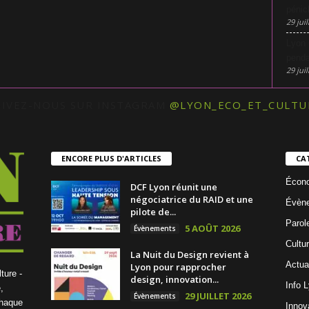
pénic
29 juil
Lyon 
penda
29 juil
UIVEZ-NOUS SUR INSTAGRAM
@LYON_ECO_ET_CULTU
ENCORE PLUS D'ARTICLES
CA
Écon
DCF Lyon réunit une
négociatrice du RAID et une
Évèn
pilote de...
Parol
5 AOÛT 2026
Évènements
Cultu
La Nuit du Design revient à
Actua
Lyon pour rapprocher
ture -
design, innovation...
Info 
,
29 JUILLET 2026
Évènements
chaque
Innov