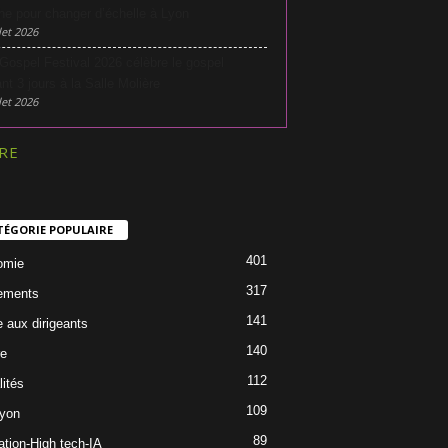
he pour changer d’échelle à Lyon
let 2026
Gospel Festival 2026 célèbre le gospel
nt 3 jours à la Salle Molière
let 2026
RE
TÉGORIE POPULAIRE
401
omie
317
ements
141
e aux dirigeants
140
re
112
lités
109
Lyon
89
ation-High tech-IA