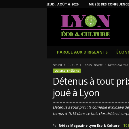
JEUDI, AOÛT 6, 2026
MUSÉE DES CONFLUENCE
L
y
o
n
É
c
o
PAROLE AUX DIRIGEANTS
ÉCON
e
t
Accueil
Culture
Loisirs-Théâtre
Détenus à tout 
C
LOISIRS-THÉÂTRE
u
Détenus à tout pri
l
t
joué à Lyon
u
r
e
Détenus à tout prix : la comédie explosive d
temps d'1h15 dans ce huis clos drôle et sur
10 
Par
Rédac Magazine Lyon Éco & Culture
-