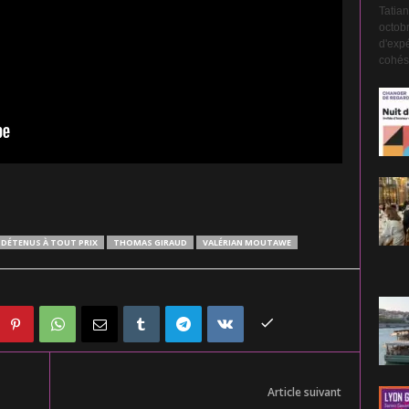
Tatian
octobr
d'expé
cohési
DÉTENUS À TOUT PRIX
THOMAS GIRAUD
VALÉRIAN MOUTAWE
Article suivant