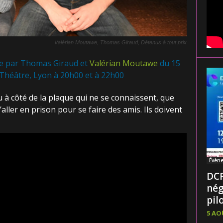
Valérian Moutawe, Thomas Giraud, Détenus à tout prix
ée par Thomas Giraud et
Valérian Moutawe
du 15
Théâtre, Lyon à 20h00 et à 22h00
u à côté de la plaque qui ne se connaissent, que
ller en prison pour se faire des amis. Ils doivent
Évèn
DCF
nég
pilo
5 AO