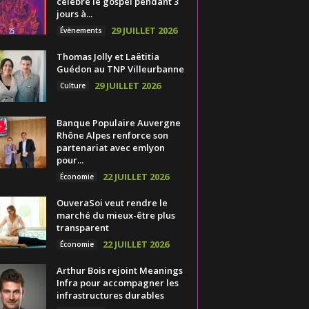
célèbre le gospel pendant 3
jours à...
29 JUILLET 2026
Évènements
Thomas Jolly et Laëtitia
Guédon au TNP Villeurbanne
29 JUILLET 2026
Culture
Banque Populaire Auvergne
Rhône Alpes renforce son
partenariat avec emlyon
pour...
22 JUILLET 2026
Économie
OuveraSoi veut rendre le
marché du mieux-être plus
transparent
22 JUILLET 2026
Économie
Arthur Bois rejoint Meanings
Infra pour accompagner les
infrastructures durables