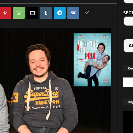
SECT
Re
Reg