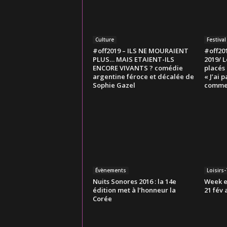
Culture
Festiva
#off2019 – ILS NE MOURAIENT
#off201
PLUS… MAIS ETAIENT-ILS
2019/ L
ENCORE VIVANTS ? comédie
placés 
argentine féroce et décalée de
« J’ai p
Sophie Gazel
comme
Évènements
Loisirs
Nuits Sonores 2016 : la 14e
Week e
édition met à l’honneur la
21 fév 
Corée