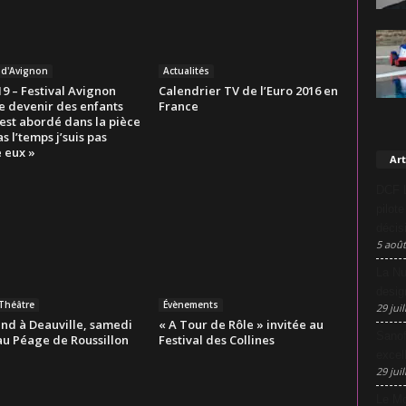
l d'Avignon
Actualités
9 – Festival Avignon
Calendrier TV de l’Euro 2016 en
e devenir des enfants
France
est abordé dans la pièce
as l’temps j’suis pas
 eux »
Art
DCF L
pilot
décis
5 août
La Nu
desig
-Théâtre
Évènements
29 juil
nd à Deauville, samedi
« A Tour de Rôle » invitée au
Sanof
au Péage de Roussillon
Festival des Collines
excel
29 juil
Le Mo