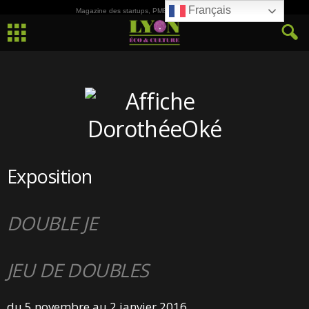
Français
Magazine des startups, PME, ETI et de la Culture
Exposition
DOUBLE JE
JEU DE DOUBLES
du 5 novembre au 2 janvier 2016