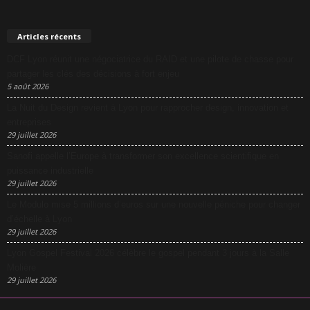
Articles récents
DCF Lyon réunit une négociatrice du RAID et une pilote de chasse pour
partager les clés des décisions à fort enjeu
5 août 2026
La Nuit du Design revient à Lyon pour rapprocher design, innovation et
entreprises
29 juillet 2026
Sanofi appelle l’Europe à transformer son excellence scientifique en
puissance industrielle
29 juillet 2026
Le Modulo mise 5 millions d’euros sur une nouvelle péniche pour changer
d’échelle à Lyon
29 juillet 2026
Lyon Gospel Festival 2026 célèbre le gospel pendant 3 jours à la Salle
Molière
29 juillet 2026