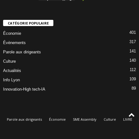
CATÉGORIE POPULAIRE
401
Économie
317
Évènements
141
Parole aux dirigeants
140
Culture
112
Actualités
109
Info Lyon
89
Innovation-High tech-IA
Parole aux dirigeants
Économie
SME Assembly
Culture
LIVRE
Évènements
Qui sommes-nous
© Dorothée Oké, rédacteur en chef de Lyon Éco & Culture - Le magazine des