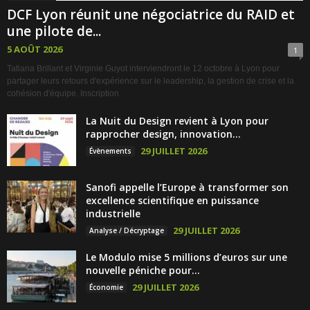
DCF Lyon réunit une négociatrice du RAID et
une pilote de...
5 AOÛT 2026
1
Tatiana Brillant et Virginie Guyot interviendront le 12 octobre à Lyon pour
partager leurs retours d'expérience sur le leadership, la gestion de crise et la
cohésion d'équipe. Inscription
La Nuit du Design revient à Lyon pour
rapprocher design, innovation...
29 JUILLET 2026
Évènements
Sanofi appelle l’Europe à transformer son
excellence scientifique en puissance
industrielle
29 JUILLET 2026
Analyse / Décryptage
Le Modulo mise 5 millions d’euros sur une
nouvelle péniche pour...
29 JUILLET 2026
Économie