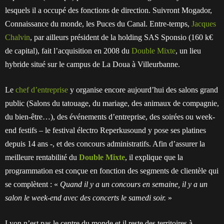
lesquels il a occupé des fonctions de direction. Suivront Mogador,
Connaissance du monde, les Puces du Canal. Entre-temps,
Jacques
Chalvin
, par ailleurs président de la holding SAS Sponsio (160 k€
de capital), fait l’acquisition en 2008 du
Double Mixte
, un lieu
hybride situé sur le campus de La Doua à Villeurbanne.
Le
chef d’entreprise
y organise encore aujourd’hui des salons grand
public (Salons du tatouage, du mariage, des animaux de compagnie,
du bien-être…), des événements d’entreprise, des soirées ou week-
end festifs – le festival électro Reperkusound y pose ses platines
depuis 14 ans -, et des concours administratifs. Afin d’assurer la
meilleure rentabilité du
Double Mixte
, il explique que la
programmation est conçue en fonction des segments de clientèle qui
se complètent : «
Quand il y a un concours en semaine, il y a un
salon le week-end avec des concerts le samedi soir.
»
Lyon n’est pas le centre du monde et il reste des territoires à