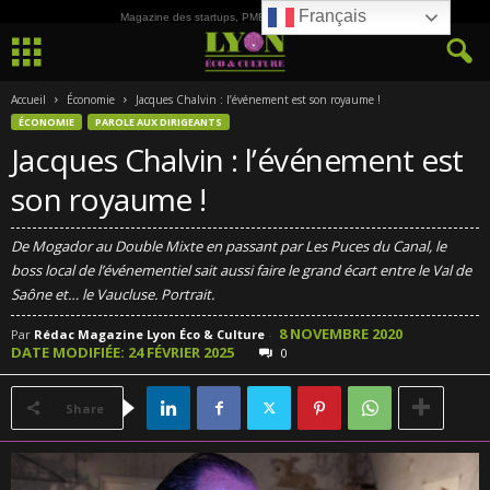
Français
Magazine des startups, PME, ETI et de la Culture
Accueil
Économie
Jacques Chalvin : l’événement est son royaume !
ÉCONOMIE
PAROLE AUX DIRIGEANTS
Jacques Chalvin : l’événement est
son royaume !
De Mogador au Double Mixte en passant par Les Puces du Canal, le
boss local de l’événementiel sait aussi faire le grand écart entre le Val de
Saône et… le Vaucluse. Portrait.
8 NOVEMBRE 2020
Par
Rédac Magazine Lyon Éco & Culture
-
DATE MODIFIÉE: 24 FÉVRIER 2025
0
Share