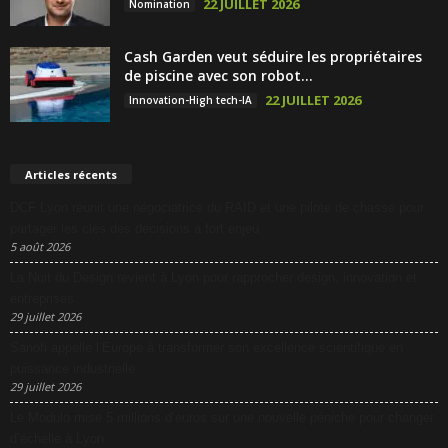
22 JUILLET 2026
Nomination
Cash Garden veut séduire les propriétaires
de piscine avec son robot...
22 JUILLET 2026
Innovation-High tech-IA
Articles récents
DCF Lyon réunit une négociatrice du RAID et une pilote de chasse pour
partager les clés des décisions à fort enjeu
5 août 2026
La Nuit du Design revient à Lyon pour rapprocher design, innovation et
entreprises
29 juillet 2026
Sanofi appelle l’Europe à transformer son excellence scientifique en
puissance industrielle
29 juillet 2026
Le Modulo mise 5 millions d’euros sur une nouvelle péniche pour changer
d’échelle à Lyon