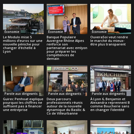
Économie
Économie
Économie
Le Modulo mise 5
Banque Populaire
OuveraSoi veut rendre
millions d’euros sur une
Auvergne Rhône Alpes
le marché du mieux-
nouvelle péniche pour
renforce son
être plus transparent
changer d’échelle à
partenariat avec emlyon
Lyon
pour préparer les
compétences de
demain
Parole aux dirigeants
Parole aux dirigeants
Parole aux dirigeants
Guirec Penhoat explique
Deux parcours
À Lyon 6, Benjamin et
pourquoi les chiffres ne
professionnels réunis
Alexandra reprennent B
suffisent pas à financer
autour de la nouvelle
comme Boucherie sans
une entreprise
dynamique du Basilic &
en changer l’identité
Co de Villeurbanne