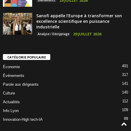
29 JUILLET 2026
Évènements
Sanofi appelle l’Europe à transformer son
excellence scientifique en puissance
industrielle
29 JUILLET 2026
Analyse / Décryptage
CATÉGORIE POPULAIRE
401
Économie
317
Évènements
141
Parole aux dirigeants
140
Culture
112
Actualités
109
Info Lyon
89
Innovation-High tech-IA