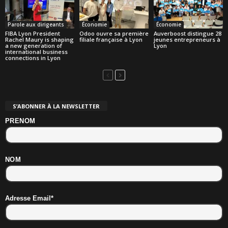
Parole aux dirigeants
Économie
Économie
FIBA Lyon President
Odoo ouvre sa première
Auverboost distingue 28
Rachel Maury is shaping
filiale française à Lyon
jeunes entrepreneurs à
a new generation of
Lyon
international business
connections in Lyon
S’ABONNER À LA NEWSLETTER
PRENOM
NOM
Adresse Email*