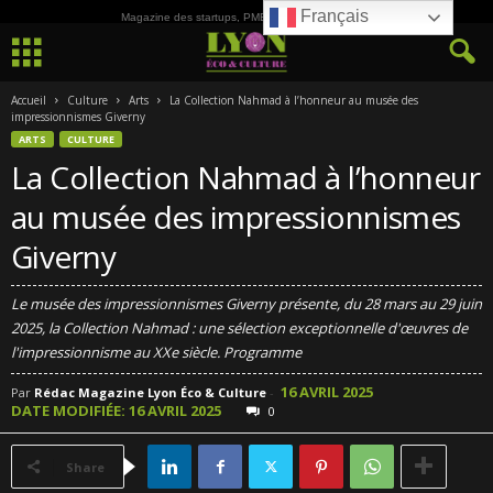
Français
Magazine des startups, PME, ETI et de la Culture
Accueil
Culture
Arts
La Collection Nahmad à l’honneur au musée des
impressionnismes Giverny
ARTS
CULTURE
La Collection Nahmad à l’honneur
au musée des impressionnismes
Giverny
Le musée des impressionnismes Giverny présente, du 28 mars au 29 juin
2025, la Collection Nahmad : une sélection exceptionnelle d'œuvres de
l'impressionnisme au XXe siècle. Programme
16 AVRIL 2025
Par
Rédac Magazine Lyon Éco & Culture
-
DATE MODIFIÉE: 16 AVRIL 2025
0
Share