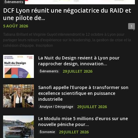
Évènements
DCF Lyon réunit une négociatrice du RAID et
une pilote de...
5 AOÛT 2026
1
Tatiana Brillant et Virginie Guyot interviendront le 12 octobre à Lyon pour
partager leurs retours d'expérience sur le leadership, la gestion de crise et la
cohésion d'équipe. Inscription
La Nuit du Design revient à Lyon pour
rapprocher design, innovation...
29 JUILLET 2026
Évènements
Sanofi appelle l’Europe à transformer son
excellence scientifique en puissance
industrielle
29 JUILLET 2026
Analyse / Décryptage
Le Modulo mise 5 millions d’euros sur une
nouvelle péniche pour...
29 JUILLET 2026
Économie