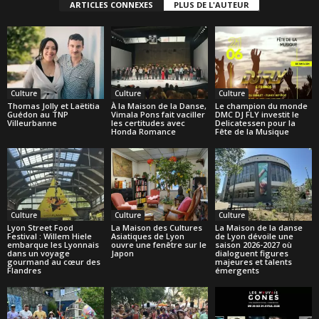
ARTICLES CONNEXES
PLUS DE L'AUTEUR
Culture
Culture
Culture
Thomas Jolly et Laëtitia
À la Maison de la Danse,
Le champion du monde
Guédon au TNP
Vimala Pons fait vaciller
DMC DJ FLY investit le
Villeurbanne
les certitudes avec
Delicatessen pour la
Honda Romance
Fête de la Musique
Culture
Culture
Culture
Lyon Street Food
La Maison des Cultures
La Maison de la danse
Festival : Willem Hiele
Asiatiques de Lyon
de Lyon dévoile une
embarque les Lyonnais
ouvre une fenêtre sur le
saison 2026-2027 où
dans un voyage
Japon
dialoguent figures
gourmand au cœur des
majeures et talents
Flandres
émergents