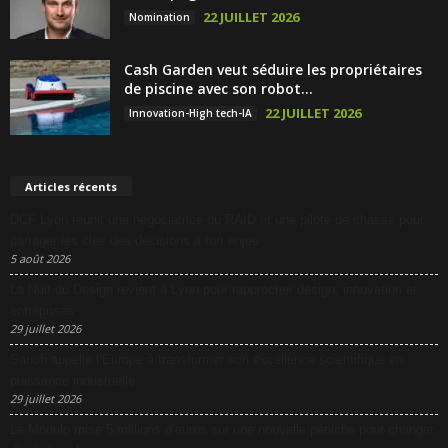
22 JUILLET 2026
Nomination
Cash Garden veut séduire les propriétaires
de piscine avec son robot...
22 JUILLET 2026
Innovation-High tech-IA
Articles récents
DCF Lyon réunit une négociatrice du RAID et une pilote de chasse pour
partager les clés des décisions à fort enjeu
5 août 2026
La Nuit du Design revient à Lyon pour rapprocher design, innovation et
entreprises
29 juillet 2026
Sanofi appelle l’Europe à transformer son excellence scientifique en
puissance industrielle
29 juillet 2026
Le Modulo mise 5 millions d’euros sur une nouvelle péniche pour changer