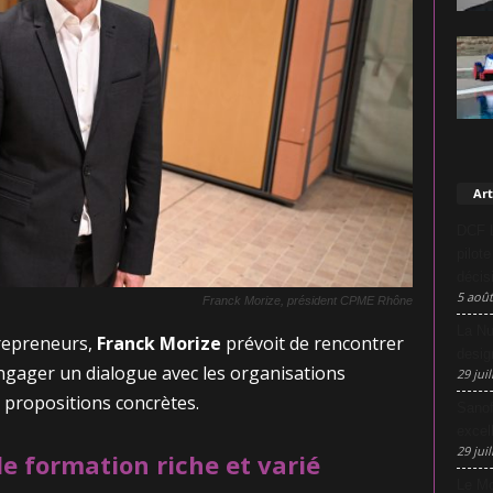
Art
DCF L
pilot
décis
5 août
Franck Morize, président CPME Rhône
La Nu
trepreneurs,
Franck Morize
prévoit de rencontrer
desig
ngager un dialogue avec les organisations
29 juil
s propositions concrètes.
Sanof
excel
29 juil
 formation riche et varié
Le Mo