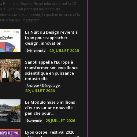
a Brillant et Virginie Guyot interviendront le 12
e à Lyon pour partager leurs retours
rience sur le leadership, la gestion de crise et la
on d'équipe. Inscription
La Nuit du Design revient à
Lyon pour rapprocher
design, innovation...
29 JUILLET 2026
Évènements
Sanofi appelle l’Europe à
transformer son excellence
scientifique en puissance
industrielle
Analyse / Décryptage
29 JUILLET 2026
Le Modulo mise 5 millions
d’euros sur une nouvelle
péniche pour...
29 JUILLET 2026
Économie
Lyon Gospel Festival 2026