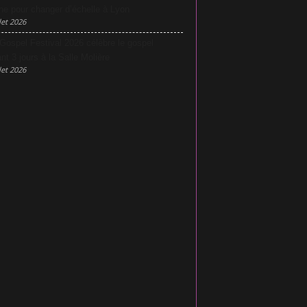
he pour changer d’échelle à Lyon
let 2026
Gospel Festival 2026 célèbre le gospel
nt 3 jours à la Salle Molière
let 2026