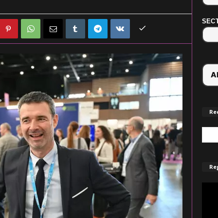
SECT
Re
Reg