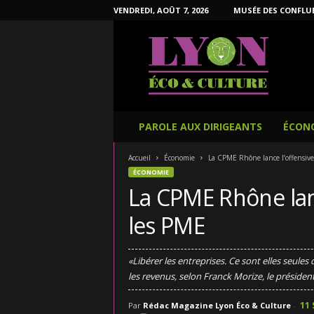
VENDREDI, AOÛT 7, 2026
MUSÉE DES CONFLU
L
y
o
n
É
c
o
PAROLE AUX DIRIGEANTS
ÉCON
e
t
Accueil
Économie
La CPME Rhône lance l’offensive
C
ÉCONOMIE
u
La CPME Rhône lan
l
t
les PME
u
r
e
«Libérer les entreprises. Ce sont elles seule
les revenus, selon Franck Morize, le préside
11
Par
Rédac Magazine Lyon Éco & Culture
-