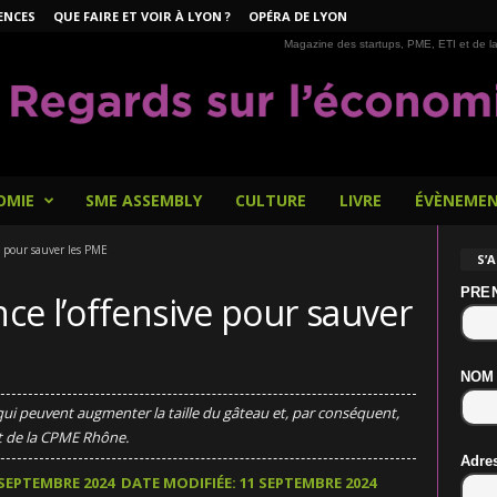
ENCES
QUE FAIRE ET VOIR À LYON ?
OPÉRA DE LYON
Magazine des startups, PME, ETI et de la
OMIE
SME ASSEMBLY
CULTURE
LIVRE
ÉVÈNEME
 pour sauver les PME
S’
PRE
ce l’offensive pour sauver
NOM
s qui peuvent augmenter la taille du gâteau et, par conséquent,
nt de la CPME Rhône.
Adre
 SEPTEMBRE 2024
DATE MODIFIÉE: 11 SEPTEMBRE 2024