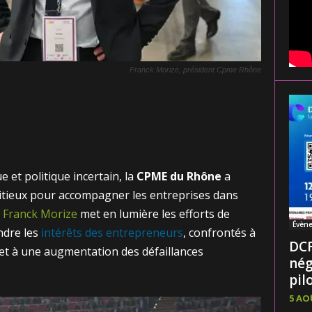
Franck Morize, président Cpme Rhône
 et politique incertain, la
CPME du Rhône
a
bitieux pour accompagner les entreprises dans
e
Franck Morize
met en lumière les efforts de
Évèn
ndre les
intérêts des entrepreneurs
, confrontés à
DCF
e et à une augmentation des défaillances
nég
pilo
5 AO