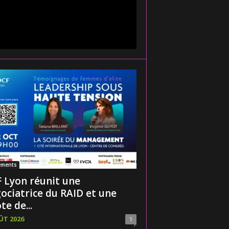
ements
 Lyon réunit une
ociatrice du RAID et une
te de...
ÛT 2026
1