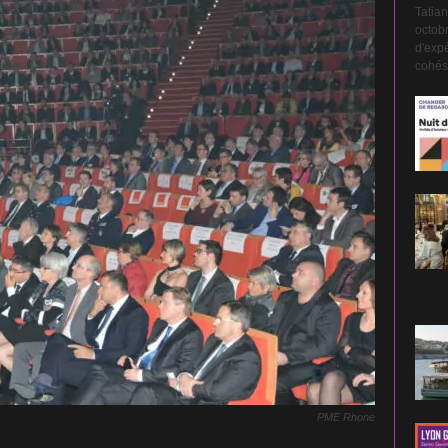
Tatian
octobr
d'expé
cohési
PME Rhone