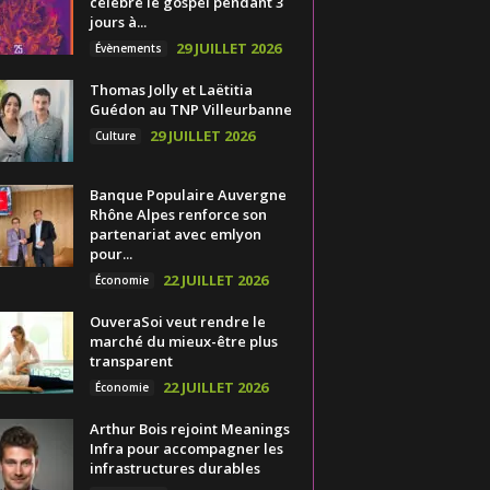
célèbre le gospel pendant 3
jours à...
29 JUILLET 2026
Évènements
Thomas Jolly et Laëtitia
Guédon au TNP Villeurbanne
29 JUILLET 2026
Culture
Banque Populaire Auvergne
Rhône Alpes renforce son
partenariat avec emlyon
pour...
22 JUILLET 2026
Économie
OuveraSoi veut rendre le
marché du mieux-être plus
transparent
22 JUILLET 2026
Économie
Arthur Bois rejoint Meanings
Infra pour accompagner les
infrastructures durables