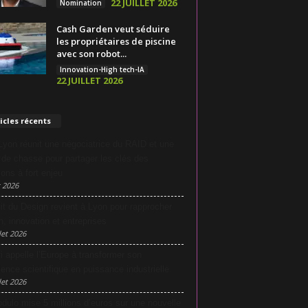
22 JUILLET 2026
Nomination
Cash Garden veut séduire
les propriétaires de piscine
avec son robot...
Innovation-High tech-IA
22 JUILLET 2026
icles récents
yon réunit une négociatrice du RAID et une
e de chasse pour partager les clés des
ions à fort enjeu
 2026
it du Design revient à Lyon pour rapprocher
n, innovation et entreprises
let 2026
i appelle l’Europe à transformer son
lence scientifique en puissance industrielle
let 2026
dulo mise 5 millions d’euros sur une nouvelle