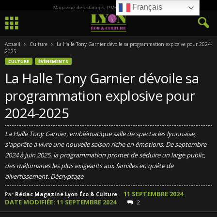
Français
Magazine des startups, PME, ETI et de la Culture
Accueil
Culture
La Halle Tony Garnier dévoile sa programmation explosive pour 2024-
2025
CULTURE
ÉVÈNEMENTS
La Halle Tony Garnier dévoile sa
programmation explosive pour
2024-2025
La Halle Tony Garnier, emblématique salle de spectacles lyonnaise,
s'apprête à vivre une nouvelle saison riche en émotions. De septembre
2024 à juin 2025, la programmation promet de séduire un large public,
des mélomanes les plus exigeants aux familles en quête de
divertissement. Décryptage
11 SEPTEMBRE 2024
Par
Rédac Magazine Lyon Éco & Culture
-
DATE MODIFIÉE: 11 SEPTEMBRE 2024
2