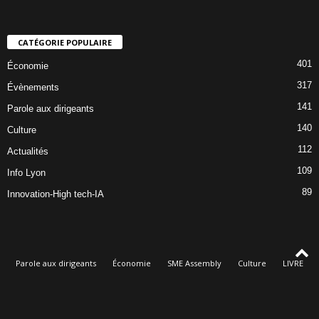
CATÉGORIE POPULAIRE
401
Économie
317
Évènements
141
Parole aux dirigeants
140
Culture
112
Actualités
109
Info Lyon
89
Innovation-High tech-IA
Parole aux dirigeants
Économie
SME Assembly
Culture
LIVRE
Évènements
Qui sommes-nous
© Dorothée Oké, rédacteur en chef de Lyon Éco & Culture - Le magazine des
startups, PME, ETI et de la Culture