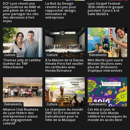
DCF Lyon réunit une
La Nuit du Design
Lyon Gospel Festival
négociatrice du RAID et
revient à Lyon pour
2026 célèbre le gospel
une pilote de chasse
rapprocher design,
pendant 3 jours à la
pour partager les clés
innovation et
Salle Molière
des décisions à fort
entreprises
enjeu
Culture
Culture
Évènements
Thomas Jolly et Laëtitia
À la Maison de la Danse,
Mini World Lyon ouvre
Guédon au TNP
Vimala Pons fait vaciller
Mission Illusions avec
Villeurbanne
les certitudes avec
plus de 20 illusions
Honda Romance
d’optique interactives
Évènements
Culture
Évènements
Alliance Club Business
Le champion du monde
Cet été à Lyon, le
de Lyon fédère des
DMC DJ FLY investit le
festival Soïo Mundo
entrepreneurs autour
Delicatessen pour la
célèbre les musiques du
d’un engagement
Fête de la Musique
monde en accès libre
collectif