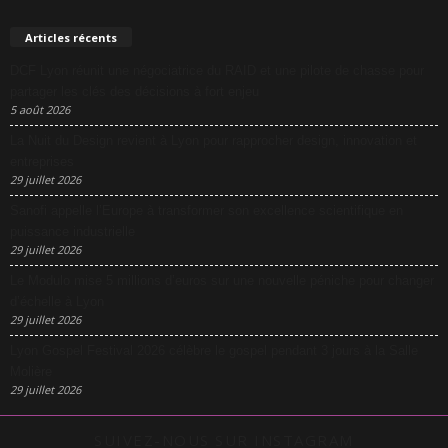
Articles récents
DCF Lyon réunit une négociatrice du RAID et une pilote de chasse pour
partager les clés des décisions à fort enjeu
5 août 2026
La Nuit du Design revient à Lyon pour rapprocher design, innovation et
entreprises
29 juillet 2026
Sanofi appelle l’Europe à transformer son excellence scientifique en
puissance industrielle
29 juillet 2026
Le Modulo mise 5 millions d’euros sur une nouvelle péniche pour changer
d’échelle à Lyon
29 juillet 2026
Lyon Gospel Festival 2026 célèbre le gospel pendant 3 jours à la Salle
Molière
29 juillet 2026
SUIVEZ-NOUS SUR INSTAGRAM