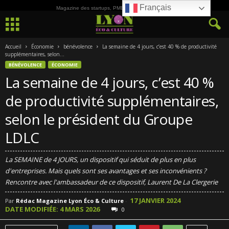
Français
Magazine des startups, PME, ETI et de la Culture
Accueil
Économie
bénévolence
La semaine de 4 jours, c’est 40 % de productivité
supplémentaires, selon...
BÉNÉVOLENCE
ÉCONOMIE
La semaine de 4 jours, c’est 40 %
de productivité supplémentaires,
selon le président du Groupe
LDLC
La SEMAINE de 4 JOURS, un dispositif qui séduit de plus en plus
d'entreprises. Mais quels sont ses avantages et ses inconvénients ?
Rencontre avec l'ambassadeur de ce dispositif, Laurent De La Clergerie
17 JANVIER 2024
Par
Rédac Magazine Lyon Éco & Culture
-
DATE MODIFIÉE: 4 MARS 2026
0