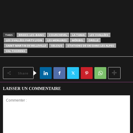
TAGS
BRIDES-LES-BAINS
COURCHEVEL
LA TANIA
LES 3 VALLÉES
LES 3 VALLÉES PARTY LYON
LES MENUIRES
MÉRIBEL
ORELLE
SAINT MARTIN DE BELLEVILLE
SELCIUS
STATIONS DE SKI DANS LES ALPES
VAL THORENS
Share
LAISSER UN COMMENTAIRE