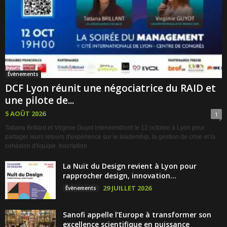
Évènements
DCF Lyon réunit une négociatrice du RAID et
une pilote de...
5 AOÛT 2026
1
Tatiana Brillant et Virginie Guyot interviendront le 12 octobre à Lyon pour
partager leurs retours d'expérience sur le leadership, la gestion de crise et la
cohésion d'équipe. Inscription
La Nuit du Design revient à Lyon pour
rapprocher design, innovation...
29 JUILLET 2026
Évènements
Sanofi appelle l’Europe à transformer son
excellence scientifique en puissance