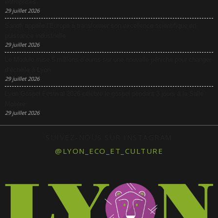
entreprises
29 juillet 2026
Sanofi appelle l’Europe à transformer son excellence scientifique en
puissance industrielle
29 juillet 2026
Le Modulo mise 5 millions d’euros sur une nouvelle péniche pour changer
d’échelle à Lyon
29 juillet 2026
Lyon Gospel Festival 2026 célèbre le gospel pendant 3 jours à la Salle
Molière
29 juillet 2026
SUIVEZ-NOUS SUR INSTAGRAM
@LYON_ECO_ET_CULTURE