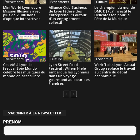
Évènements
Évènements
Culture
Mini World Lyon ouvre
Alliance Club Business
Le champion du monde
Mission Illusions avec
de Lyon fédère des
DMC DJ FLY investit le
plus de 20 illusions
entrepreneurs autour
Delicatessen pour la
d’optique interactives
d’un engagement
Fête de la Musique
collectif
Évènements
Culture
Économie
Cet été à Lyon, le
Lyon Street Food
Work Talks Lyon, Actual
festival Soïo Mundo
Festival : Willem Hiele
Group replace le travail
célèbre les musiques du
embarque les Lyonnais
au centre du débat
monde en accès libre
dans un voyage
économique
gourmand au cœur des
Flandres
S’ABONNER À LA NEWSLETTER
PRENOM