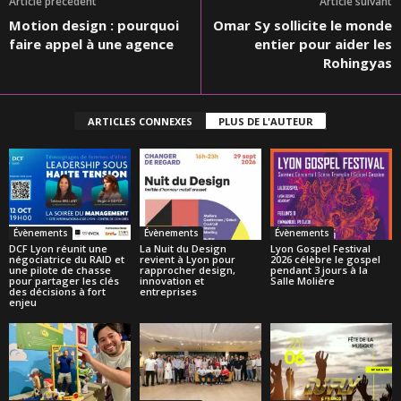
Article précédent
Article suivant
Motion design : pourquoi
Omar Sy sollicite le monde
faire appel à une agence
entier pour aider les
Rohingyas
ARTICLES CONNEXES
PLUS DE L'AUTEUR
Évènements
Évènements
Évènements
DCF Lyon réunit une
La Nuit du Design
Lyon Gospel Festival
négociatrice du RAID et
revient à Lyon pour
2026 célèbre le gospel
une pilote de chasse
rapprocher design,
pendant 3 jours à la
pour partager les clés
innovation et
Salle Molière
des décisions à fort
entreprises
enjeu