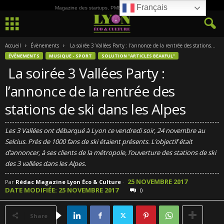
Français
Magazine des startups, PME, ETI et de la Culture
Accueil
Évènements
La soirée 3 Vallées Party : l’annonce de la rentrée des stations...
ÉVÈNEMENTS
MUSIQUE - SPORT
SOLUTION "ARTICLES BEAKFUL"
La soirée 3 Vallées Party :
l’annonce de la rentrée des
stations de ski dans les Alpes
Les 3 Vallées ont débarqué à Lyon ce vendredi soir, 24 novembre au
Selcius. Près de 1000 fans de ski étaient présents. L’objectif était
d’annoncer, à ses clients de la métropole, l’ouverture des stations de ski
des 3 vallées dans les Alpes.
25 NOVEMBRE 2017
Par
Rédac Magazine Lyon Éco & Culture
-
DATE MODIFIÉE: 25 NOVEMBRE 2017
0
Share