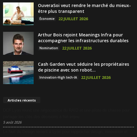
OuveraSoi veut rendre le marché du mieux-
être plus transparent
22 JUILLET 2026
Économie
Arthur Bois rejoint Meanings Infra pour
accompagner les infrastructures durables
22 JUILLET 2026
Nomination
Cash Garden veut séduire les propriétaires
de piscine avec son robot...
22 JUILLET 2026
Innovation-High tech-IA
Articles récents
DCF Lyon réunit une négociatrice du RAID et une pilote de chasse pour
partager les clés des décisions à fort enjeu
5 août 2026
La Nuit du Design revient à Lyon pour rapprocher design, innovation et