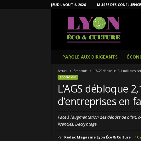
JEUDI, AOÛT 6, 2026
MUSÉE DES CONFLUENCE
L
y
o
n
É
c
o
PAROLE AUX DIRIGEANTS
ÉCON
e
t
Accueil
Économie
L’AGS débloque 2,1 milliards pour 
C
ÉCONOMIE
u
L’AGS débloque 2,1 
l
t
d’entreprises en fai
u
r
e
Face à l’augmentation des dépôts de bilan, l’
licenciés. Décryptage
16 
Par
Rédac Magazine Lyon Éco & Culture
-