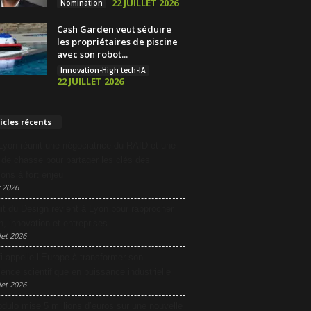
22 JUILLET 2026
Nomination
Cash Garden veut séduire
les propriétaires de piscine
avec son robot...
Innovation-High tech-IA
22 JUILLET 2026
icles récents
yon réunit une négociatrice du RAID et une
e de chasse pour partager les clés des
ions à fort enjeu
 2026
it du Design revient à Lyon pour rapprocher
n, innovation et entreprises
let 2026
i appelle l’Europe à transformer son
lence scientifique en puissance industrielle
let 2026
dulo mise 5 millions d’euros sur une nouvelle