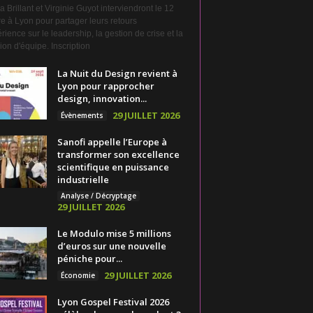
a Brillant et Virginie Guyot interviendront le 12
e à Lyon pour partager leurs retours
rience sur le leadership, la gestion de crise et la
on d'équipe. Inscription
La Nuit du Design revient à
Lyon pour rapprocher
design, innovation...
29 JUILLET 2026
Évènements
Sanofi appelle l’Europe à
transformer son excellence
scientifique en puissance
industrielle
Analyse / Décryptage
29 JUILLET 2026
Le Modulo mise 5 millions
d’euros sur une nouvelle
péniche pour...
29 JUILLET 2026
Économie
Lyon Gospel Festival 2026