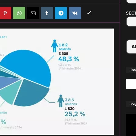
SECT
Re
Reg