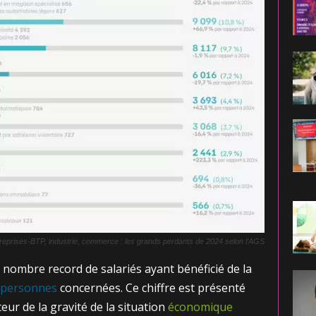
treprises-BTP, industrie, commerce : les grands perdants de 2024 selon l’AGS
nombre record de salariés ayant bénéficié de la
 personnes
concernées. Ce chiffre est présenté
ur de la gravité de la situation
économique