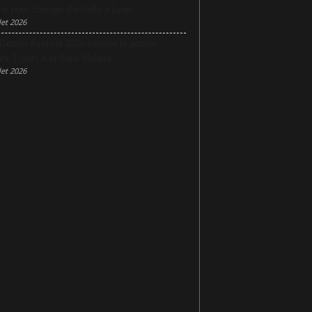
he pour changer d’échelle à Lyon
let 2026
Gospel Festival 2026 célèbre le gospel
nt 3 jours à la Salle Molière
let 2026