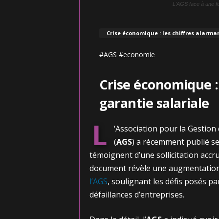
L'AGS face à une f
Crise économique : les chiffres alarman
#AGS #economie
Crise économique : 
garantie salariale
L
‘Association pour la Gestion
(
AGS
) a récemment publié se
témoignent d’une sollicitation accru
document révèle une augmentatio
l’AGS
, soulignant les défis posés 
défaillances d’entreprises.