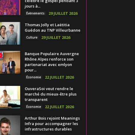
célèbre le gospel pendant 3
jours à...
29 JUILLET 2026
Évènements
Thomas Jolly et Laëtitia
Guédon au TNP Villeurbanne
29 JUILLET 2026
Culture
Banque Populaire Auvergne
Rhône Alpes renforce son
partenariat avec emlyon
pour...
22 JUILLET 2026
Économie
OuveraSoi veut rendre le
marché du mieux-être plus
transparent
22 JUILLET 2026
Économie
Arthur Bois rejoint Meanings
Infra pour accompagner les
infrastructures durables