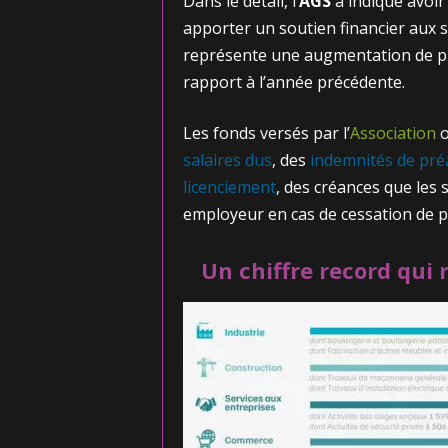
Dans le détail, l’
AGS
a indiqué avoi
apporter un soutien financier aux s
représente une augmentation de pl
rapport à l’année précédente.
Les fonds versés par l’
Association
o
salaires dus
, des
indemnités de pré
licenciement
, des créances que les 
employeur en cas de cessation de 
Un chiffre record qui 