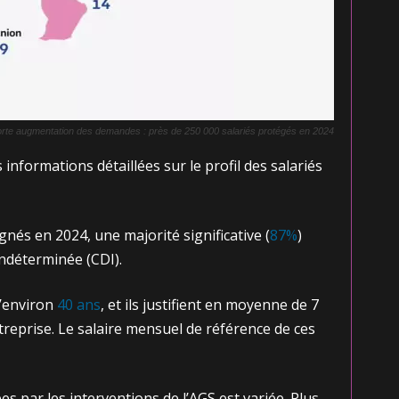
orte augmentation des demandes : près de 250 000 salariés protégés en 2024
nformations détaillées sur le profil des salariés
és en 2024, une majorité significative (
87%
)
ndéterminée (CDI).
d’environ
40 ans
, et ils justifient en moyenne de 7
treprise. Le salaire mensuel de référence de ces
s par les interventions de l’AGS est variée. Plus