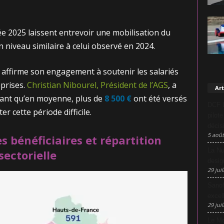
ée 2025 laissent entrevoir une mobilisation du
 niveau similaire à celui observé en 2024.
GS affirme son engagement à soutenir les salariés
eprises.
Christian Nibourel, Président de l’AGS
, a
Art
ant qu’en moyenne, plus de
8 500 €
ont été versés
DCF L
er cette période difficile.
pilot
décis
5 août
s bénéficiaires et répartition
La Nu
sectorielle
desig
29 juil
Sanof
excel
29 juil
Le Mo