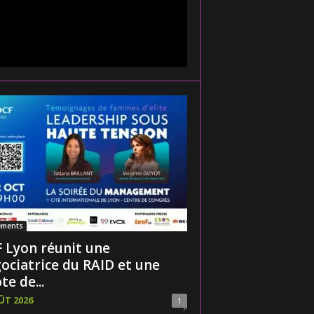
ements
 Lyon réunit une
ociatrice du RAID et une
te de...
ÛT 2026
1