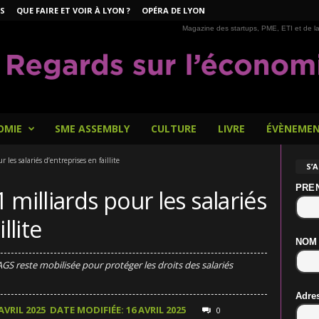
S
QUE FAIRE ET VOIR À LYON ?
OPÉRA DE LYON
Magazine des startups, PME, ETI et de la
OMIE
SME ASSEMBLY
CULTURE
LIVRE
ÉVÈNEME
les salariés d’entreprises en faillite
S’
PRE
milliards pour les salariés
llite
NOM
AGS reste mobilisée pour protéger les droits des salariés
Adre
AVRIL 2025
DATE MODIFIÉE: 16 AVRIL 2025
0