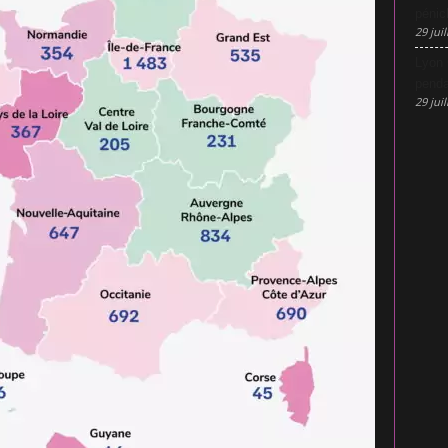
pénic
29 juil
Lyon 
penda
29 juil