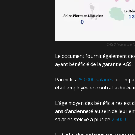
L’AGS face à une f
Le document fournit également des i
ayant bénéficié de la garantie AGS.
Parmi les
250 000 salariés
accompagn
était employée en contrat à durée i
L’âge moyen des bénéficiaires est 
ans d’ancienneté au sein de leur en
salariés s’élève à plus de
2 500 €
.
La
taille des entreprises
concernée