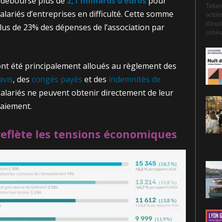
r déboursé plus de
2,1 milliards d’euros
pour
Tatian
alariés d’entreprises en difficulté. Cette somme
octobr
d'expé
us de 23% des dépenses de l’association par
cohési
nt été principalement alloués au règlement des
avis
, des
congés payés
et des
indemnités de
salariés ne peuvent obtenir directement de leur
paiement.
reflète les tensions économiques