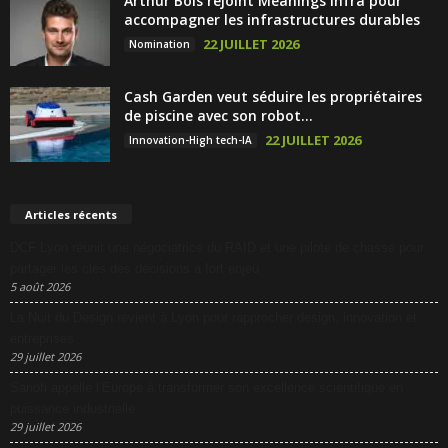
Arthur Bois rejoint Meanings Infra pour
accompagner les infrastructures durables
22 JUILLET 2026
Nomination
Cash Garden veut séduire les propriétaires
de piscine avec son robot...
22 JUILLET 2026
Innovation-High tech-IA
Articles récents
DCF Lyon réunit une négociatrice du RAID et une pilote de chasse pour
partager les clés des décisions à fort enjeu
5 août 2026
La Nuit du Design revient à Lyon pour rapprocher design, innovation et
entreprises
29 juillet 2026
Sanofi appelle l’Europe à transformer son excellence scientifique en
puissance industrielle
29 juillet 2026