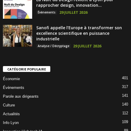
rapprocher design, innovation...
29 JUILLET 2026
Évènements
Sanofi appelle l’Europe à transformer son
excellence scientifique en puissance
industrielle
29 JUILLET 2026
Analyse / Décryptage
CATÉGORIE POPULAIRE
401
Économie
317
Évènements
141
Parole aux dirigeants
140
Culture
112
Actualités
109
Info Lyon
89