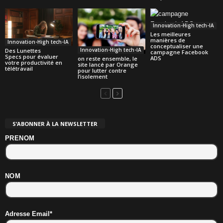
Innovation-High tech-IA
Les meilleures
manières de
Innovation-High tech-IA
conceptualiser une
Innovation-High tech-IA
Des Lunettes
campagne Facebook
Specs pour évaluer
ADS
on reste ensemble, le
votre productivité en
site lancé par Orange
télétravail
pour lutter contre
l’isolement
S’ABONNER À LA NEWSLETTER
PRENOM
NOM
Adresse Email*