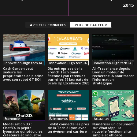
2015
ARTICLES CONNEXES
PLUS DE L'AUTEUR
Innovation-High tech-IA
Innovation-High tech-IA
Innovation-High tech-IA
Cash Garden veut
Dix entreprises de la
All-Trace lance depuis
séduire les
French Tech Saint-
Lyon un moteur de
propriétaires de piscine
Étienne Lyon retenues
recherche IA pour tracer
avec son robot GT BOI
parmi les 79 lauréats de
l’information
Scale Up Excellence 2026
stratégique
Économie
Évènements
Actualités
Modélisation 3D :
Tekkit connecte les pros
Numériser un document
Chat3D, la pépite
de la Tech à Lyon avec
sur WhatsApp : la
lyonnaise qui séduit les
un événement carrière
nouvelle fonctionnalité
créateurs et l’industrie
simple et efficace