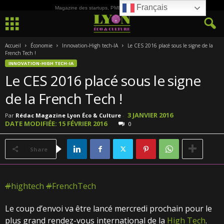
Français
Magazine des startups, PME, ETI et de la Culture
Accueil
Économie
Innovation-High tech-IA
Le CES 2016 placé sous le signe de la
French Tech !
INNOVATION-HIGH TECH-IA
Le CES 2016 placé sous le signe
de la French Tech !
3 JANVIER 2016
Par
Rédac Magazine Lyon Éco & Culture
-
DATE MODIFIÉE: 15 FÉVRIER 2016
0
Share
#
hightech
#
FrenchTech
Le coup d’envoi va être lancé mercredi prochain pour le
plus grand rendez-vous international de la
High Tech
.