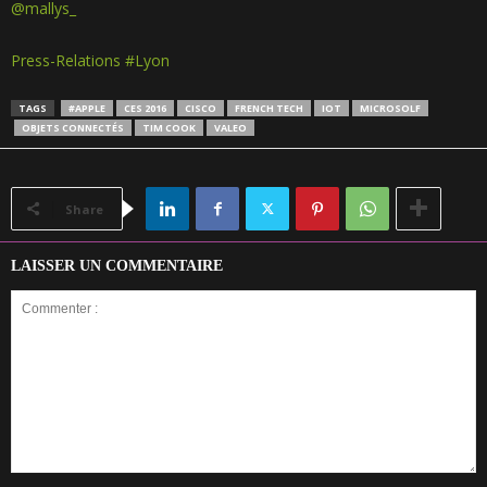
@
mallys_
Press-Relations #Lyon
TAGS
#APPLE
CES 2016
CISCO
FRENCH TECH
IOT
MICROSOLF
OBJETS CONNECTÉS
TIM COOK
VALEO
Share
LAISSER UN COMMENTAIRE