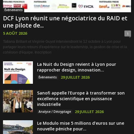
Évènements
DCF Lyon réunit une négociatrice du RAID et
une pilote de...
5 AOÛT 2026
1
Tatiana Brillant et Virginie Guyot interviendront le 12 octobre à Lyon pour
partager leurs retours d'expérience sur le leadership, la gestion de crise et la
cohésion d'équipe. Inscription
La Nuit du Design revient à Lyon pour
rapprocher design, innovation...
29 JUILLET 2026
Évènements
Sanofi appelle l’Europe à transformer son
excellence scientifique en puissance
industrielle
29 JUILLET 2026
Analyse / Décryptage
Le Modulo mise 5 millions d’euros sur une
nouvelle péniche pour...