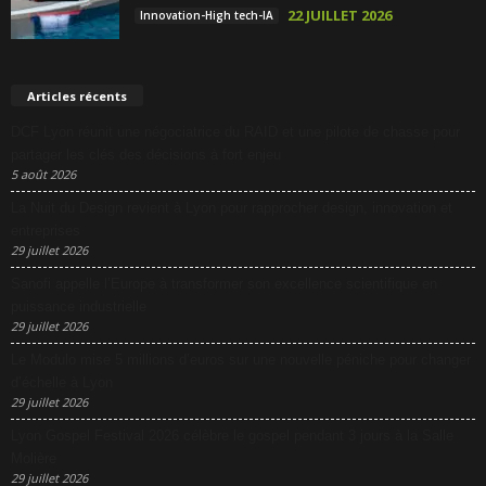
22 JUILLET 2026
Innovation-High tech-IA
Articles récents
DCF Lyon réunit une négociatrice du RAID et une pilote de chasse pour
partager les clés des décisions à fort enjeu
5 août 2026
La Nuit du Design revient à Lyon pour rapprocher design, innovation et
entreprises
29 juillet 2026
Sanofi appelle l’Europe à transformer son excellence scientifique en
puissance industrielle
29 juillet 2026
Le Modulo mise 5 millions d’euros sur une nouvelle péniche pour changer
d’échelle à Lyon
29 juillet 2026
Lyon Gospel Festival 2026 célèbre le gospel pendant 3 jours à la Salle
Molière
29 juillet 2026