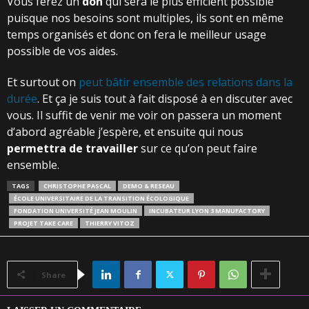
Vous ferez un
don
qui sera le plus efficient possible
puisque nos besoins sont multiples, ils sont en même
temps organisés et donc on fera le meilleur usage
possible de vos aides.
Et surtout on
peut bâtir ensemble des relations dans la
durée
. Et ça je suis tout à fait disposé à en discuter avec
vous. Il suffit de venir me voir on passera un moment
d’abord agréable j’espère, et ensuite qui nous
permettra de travailler
sur ce qu’on peut faire
ensemble.
TAGS
CHRISTOPHE PASCAL
DEMO & RESEAU
ÉCOLE UNIVERSITAIRE DE LA TRANSITION ÉCOLOGIQUE
FONDATION UNIVERSITÉ JEAN MOULIN
INCUBATEUR LYON 3 MANUFACTORY
PROJET TAKE CARE
THIERRY VITOZ
Share