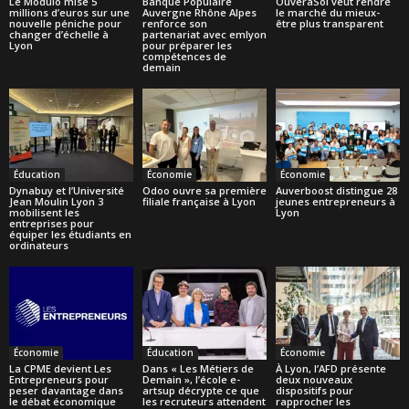
Le Modulo mise 5
Banque Populaire
OuveraSoi veut rendre
millions d’euros sur une
Auvergne Rhône Alpes
le marché du mieux-
nouvelle péniche pour
renforce son
être plus transparent
changer d’échelle à
partenariat avec emlyon
Lyon
pour préparer les
compétences de
demain
Éducation
Économie
Économie
Dynabuy et l’Université
Odoo ouvre sa première
Auverboost distingue 28
Jean Moulin Lyon 3
filiale française à Lyon
jeunes entrepreneurs à
mobilisent les
Lyon
entreprises pour
équiper les étudiants en
ordinateurs
Économie
Éducation
Économie
La CPME devient Les
Dans « Les Métiers de
À Lyon, l’AFD présente
Entrepreneurs pour
Demain », l’école e-
deux nouveaux
peser davantage dans
artsup décrypte ce que
dispositifs pour
le débat économique
les recruteurs attendent
rapprocher les