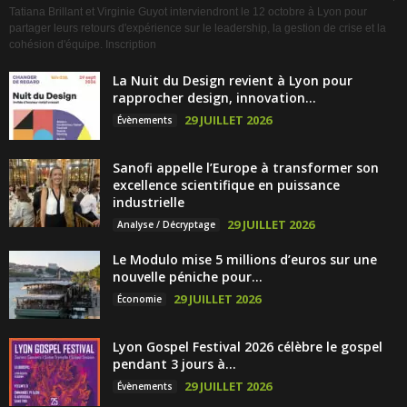
Tatiana Brillant et Virginie Guyot interviendront le 12 octobre à Lyon pour
partager leurs retours d'expérience sur le leadership, la gestion de crise et la
cohésion d'équipe. Inscription
La Nuit du Design revient à Lyon pour
rapprocher design, innovation...
29 JUILLET 2026
Évènements
Sanofi appelle l’Europe à transformer son
excellence scientifique en puissance
industrielle
29 JUILLET 2026
Analyse / Décryptage
Le Modulo mise 5 millions d’euros sur une
nouvelle péniche pour...
29 JUILLET 2026
Économie
Lyon Gospel Festival 2026 célèbre le gospel
pendant 3 jours à...
29 JUILLET 2026
Évènements