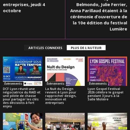
entreprises, jeudi 4
Belmondo, Julie Ferrier,
octobre
Anna Parillaud étaient à la
cérémonie d’ouverture de
la 10e édition du festival
Lumière
ARTICLES CONNEXES
PLUS DE L'AUTEUR
Évènements
Évènements
Évènements
DCF Lyon réunit une
La Nuit du Design
Lyon Gospel Festival
négociatrice du RAID et
revient à Lyon pour
2026 célèbre le gospel
une pilote de chasse
rapprocher design,
pendant 3 jours à la
pour partager les clés
innovation et
Salle Molière
des décisions à fort
entreprises
enjeu