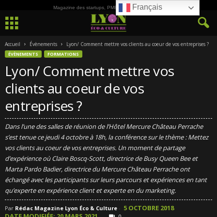
Français
Magazine des startups, PME, ETI et de la Culture
Accueil
Évènements
Lyon/ Comment mettre vos clients au coeur de vos entreprises ?
ÉVÈNEMENTS
FORMATIONS
Lyon/ Comment mettre vos
clients au coeur de vos
entreprises ?
Dans l’une des salles de réunion de l’Hôtel Mercure Château Perrache
s’est tenue ce jeudi 4 octobre à 18h, la conférence sur le thème : Mettez
vos clients au coeur de vos entreprises. Un moment de partage
d’expérience où Claire Boscq-Scott, directrice de Busy Queen Bee et
Marta Pardo Badier, directrice du Mercure Château Perrache ont
échangé avec les participants sur leurs parcours et expériences en tant
qu’experte en expérience client et experte en du marketing.
5 OCTOBRE 2018
Par
Rédac Magazine Lyon Éco & Culture
-
DATE MODIFIÉE: 20 MARS 2021
0