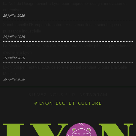
La Nuit du Design revient à Lyon pour rapprocher design, innovation et
entreprises
29 juillet 2026
Sanofi appelle l’Europe à transformer son excellence scientifique en
puissance industrielle
29 juillet 2026
Le Modulo mise 5 millions d’euros sur une nouvelle péniche pour changer
d’échelle à Lyon
29 juillet 2026
Lyon Gospel Festival 2026 célèbre le gospel pendant 3 jours à la Salle
Molière
29 juillet 2026
SUIVEZ-NOUS SUR INSTAGRAM
@LYON_ECO_ET_CULTURE