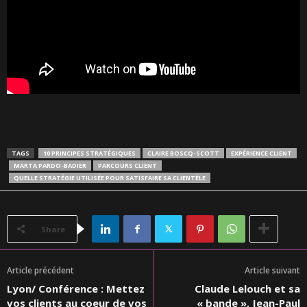
TAGS
10 PRINCIPES STRATÉGIQUES
CLAIRE BOSCQ-SCOTT
EXPÉRIENCE CLIENT
MARTA PARDO-BADIER
PARCOURS CLIENT
QUELLE STRATÉGIE UTILISÉE POUR SATISFAIRE SA CLIENTÈLE
Share
Article précédent
Article suivant
Lyon/ Conférence : Mettez
Claude Lelouch et sa
vos clients au coeur de vos
« bande », Jean-Paul