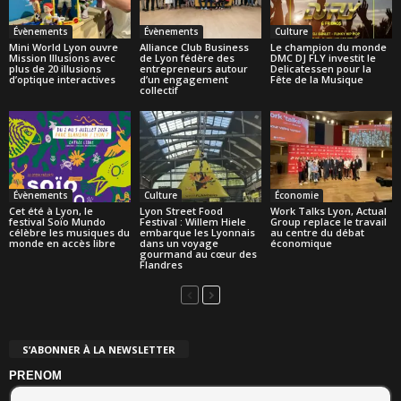
Évènements
Évènements
Culture
Mini World Lyon ouvre
Alliance Club Business
Le champion du monde
Mission Illusions avec
de Lyon fédère des
DMC DJ FLY investit le
plus de 20 illusions
entrepreneurs autour
Delicatessen pour la
d’optique interactives
d’un engagement
Fête de la Musique
collectif
Évènements
Culture
Économie
Cet été à Lyon, le
Lyon Street Food
Work Talks Lyon, Actual
festival Soïo Mundo
Festival : Willem Hiele
Group replace le travail
célèbre les musiques du
embarque les Lyonnais
au centre du débat
monde en accès libre
dans un voyage
économique
gourmand au cœur des
Flandres
S’ABONNER À LA NEWSLETTER
PRENOM