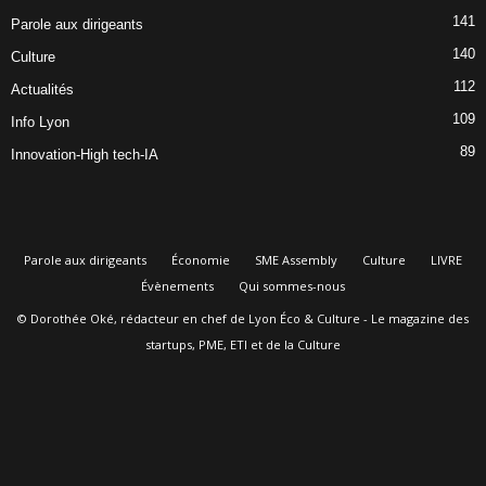
141
Parole aux dirigeants
140
Culture
112
Actualités
109
Info Lyon
89
Innovation-High tech-IA
Parole aux dirigeants
Économie
SME Assembly
Culture
LIVRE
Évènements
Qui sommes-nous
© Dorothée Oké, rédacteur en chef de Lyon Éco & Culture - Le magazine des
startups, PME, ETI et de la Culture