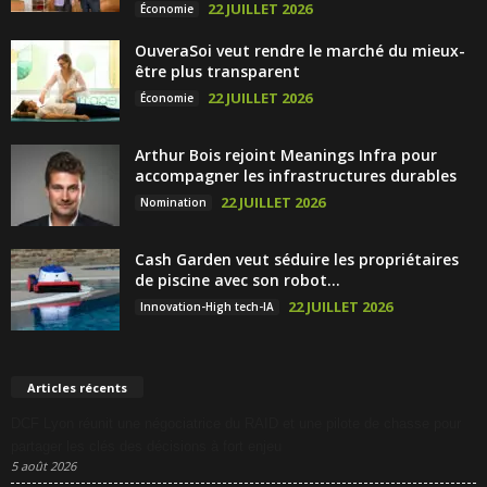
22 JUILLET 2026
Économie
OuveraSoi veut rendre le marché du mieux-
être plus transparent
22 JUILLET 2026
Économie
Arthur Bois rejoint Meanings Infra pour
accompagner les infrastructures durables
22 JUILLET 2026
Nomination
Cash Garden veut séduire les propriétaires
de piscine avec son robot...
22 JUILLET 2026
Innovation-High tech-IA
Articles récents
DCF Lyon réunit une négociatrice du RAID et une pilote de chasse pour
partager les clés des décisions à fort enjeu
5 août 2026