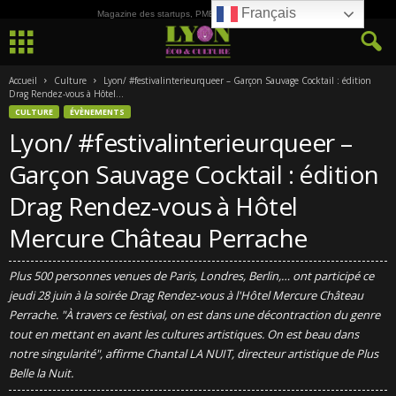
Français
Magazine des startups, PME, ETI et de la Culture
Accueil
Culture
Lyon/ #festivalinterieurqueer – Garçon Sauvage Cocktail : édition
Drag Rendez-vous à Hôtel...
CULTURE
ÉVÈNEMENTS
Lyon/ #festivalinterieurqueer –
Garçon Sauvage Cocktail : édition
Drag Rendez-vous à Hôtel
Mercure Château Perrache
Plus 500 personnes venues de Paris, Londres, Berlin,… ont participé ce
jeudi 28 juin à la soirée Drag Rendez-vous à l'Hôtel Mercure Château
Perrache. "À travers ce festival, on est dans une décontraction du genre
tout en mettant en avant les cultures artistiques. On est beau dans
notre singularité", affirme Chantal LA NUIT, directeur artistique de Plus
Belle la Nuit.