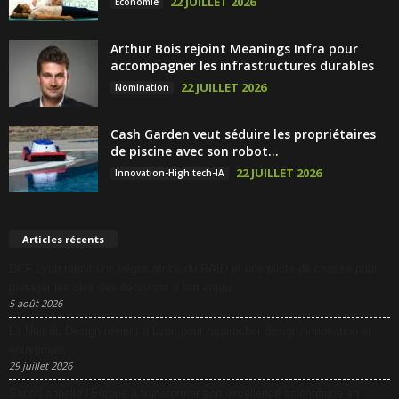
22 JUILLET 2026
Économie
Arthur Bois rejoint Meanings Infra pour
accompagner les infrastructures durables
22 JUILLET 2026
Nomination
Cash Garden veut séduire les propriétaires
de piscine avec son robot...
22 JUILLET 2026
Innovation-High tech-IA
Articles récents
DCF Lyon réunit une négociatrice du RAID et une pilote de chasse pour
partager les clés des décisions à fort enjeu
5 août 2026
La Nuit du Design revient à Lyon pour rapprocher design, innovation et
entreprises
29 juillet 2026
Sanofi appelle l’Europe à transformer son excellence scientifique en