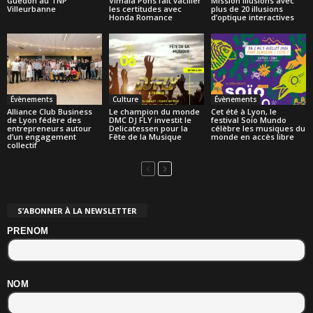
Guédon au TNP
Vimala Pons fait vaciller
Mission Illusions avec
Villeurbanne
les certitudes avec
plus de 20 illusions
Honda Romance
d’optique interactives
Évènements
Culture
Évènements
Alliance Club Business
Le champion du monde
Cet été à Lyon, le
de Lyon fédère des
DMC DJ FLY investit le
festival Soïo Mundo
entrepreneurs autour
Delicatessen pour la
célèbre les musiques du
d’un engagement
Fête de la Musique
monde en accès libre
collectif
S’ABONNER À LA NEWSLETTER
PRENOM
NOM