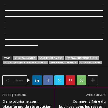
TAGS
CHANTAL LA NUIT
DRAG RENDEZ-VOUS
FESTIVAL INTÉRIEUR QUEER
HÔTEL MERCURE CHÂTEAU PERRACHE
MARTA PARDO-BADIER
PLUS BELLE LA NUI
Share
Article précédent
Article suivant
Oenotourisme.com,
Comment faire du
plateforme de réservation
business avec les russes –