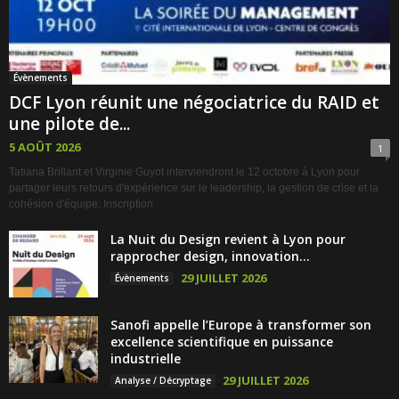
Évènements
DCF Lyon réunit une négociatrice du RAID et
une pilote de...
5 AOÛT 2026
1
Tatiana Brillant et Virginie Guyot interviendront le 12 octobre à Lyon pour
partager leurs retours d'expérience sur le leadership, la gestion de crise et la
cohésion d'équipe. Inscription
La Nuit du Design revient à Lyon pour
rapprocher design, innovation...
29 JUILLET 2026
Évènements
Sanofi appelle l’Europe à transformer son
excellence scientifique en puissance
industrielle
29 JUILLET 2026
Analyse / Décryptage