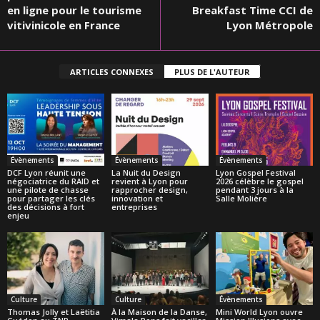
en ligne pour le tourisme
Breakfast Time CCI de
vitivinicole en France
Lyon Métropole
ARTICLES CONNEXES
PLUS DE L'AUTEUR
Évènements
Évènements
Évènements
DCF Lyon réunit une
La Nuit du Design
Lyon Gospel Festival
négociatrice du RAID et
revient à Lyon pour
2026 célèbre le gospel
une pilote de chasse
rapprocher design,
pendant 3 jours à la
pour partager les clés
innovation et
Salle Molière
des décisions à fort
entreprises
enjeu
Culture
Culture
Évènements
Thomas Jolly et Laëtitia
À la Maison de la Danse,
Mini World Lyon ouvre