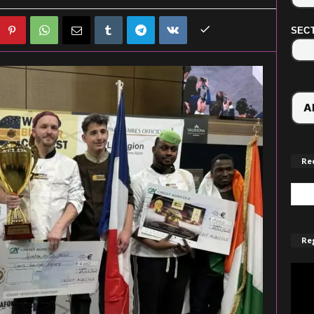
SECT
Re
Reg