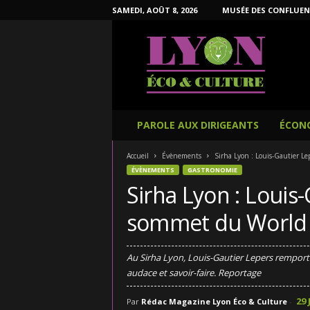
SAMEDI, AOÛT 8, 2026
MUSÉE DES CONFLUEN
L
y
o
n
É
c
o
PAROLE AUX DIRIGEANTS
ÉCON
e
t
Accueil
Évènements
Sirha Lyon : Louis-Gautier L
C
ÉVÈNEMENTS
GASTRONOMIE
u
Sirha Lyon : Louis-
l
t
sommet du World 
u
r
e
Au Sirha Lyon, Louis-Gautier Lepers remporte
audace et savoir-faire. Reportage
29 
Par
Rédac Magazine Lyon Éco & Culture
-