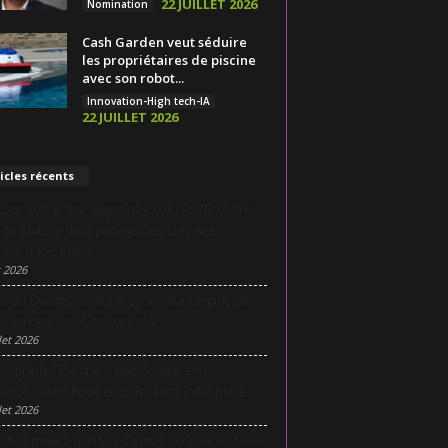
22 JUILLET 2026
Nomination
Cash Garden veut séduire
les propriétaires de piscine
avec son robot...
Innovation-High tech-IA
22 JUILLET 2026
icles récents
yon réunit une négociatrice du RAID et une
e de chasse pour partager les clés des
ions à fort enjeu
 2026
it du Design revient à Lyon pour rapprocher
n, innovation et entreprises
let 2026
i appelle l’Europe à transformer son
lence scientifique en puissance industrielle
let 2026
dulo mise 5 millions d’euros sur une nouvelle