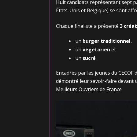
Huit candidats représentant sept pay
États-Unis et Belgique) se sont af
Chaque finaliste a présenté
3 créat
un
burger traditionnel
,
un
végétarien
et
un
sucré
.
Encadrés par les jeunes du CECOF d
démontré leur savoir-faire devant 
Meilleurs Ouvriers de France.