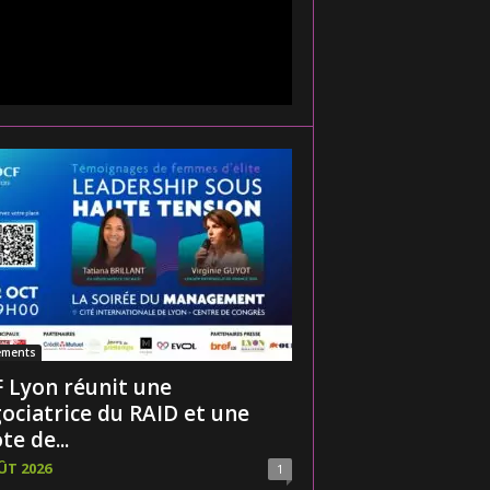
ements
 Lyon réunit une
ociatrice du RAID et une
te de...
ÛT 2026
1