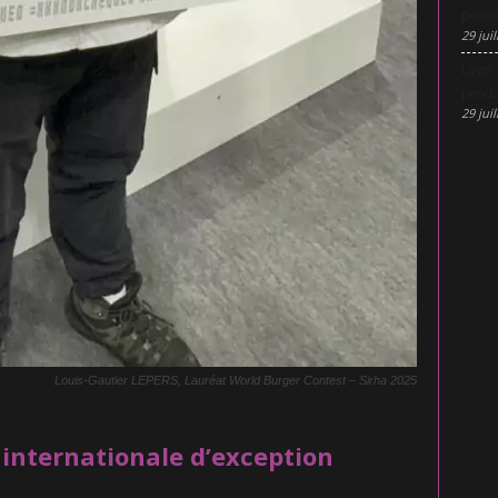
pénic
29 juil
Lyon 
penda
29 juil
Louis-Gautier LEPERS, Lauréat World Burger Contest – Sirha 2025
internationale d’exception