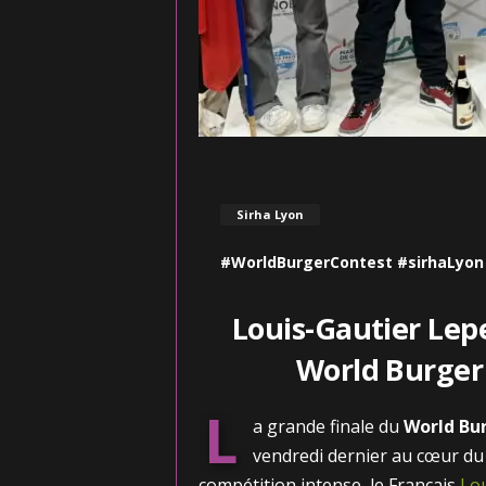
Sirha Lyon
#WorldBurgerContest #sirhaLyo
Louis-Gautier Lep
World Burger
L
a grande finale du
World Bu
vendredi dernier au cœur d
compétition intense, le Français
Lou