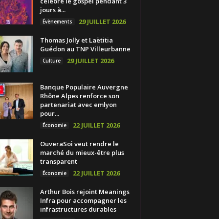
célèbre le gospel pendant 3
jours à...
29 JUILLET 2026
Évènements
Thomas Jolly et Laëtitia
Guédon au TNP Villeurbanne
29 JUILLET 2026
Culture
Banque Populaire Auvergne
Rhône Alpes renforce son
partenariat avec emlyon
pour...
22 JUILLET 2026
Économie
OuveraSoi veut rendre le
marché du mieux-être plus
transparent
22 JUILLET 2026
Économie
Arthur Bois rejoint Meanings
Infra pour accompagner les
infrastructures durables