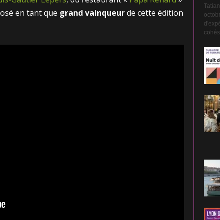
Tatian
posé en tant que
grand vainqueur
de cette édition
octobr
d'expé
cohési