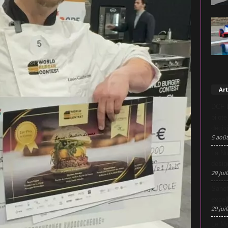
Art
DCF L
pilot
décis
5 août
La Nu
desig
29 juil
Sanof
excel
29 juil
Le Mo