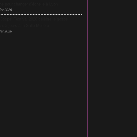
he pour changer d’échelle à Lyon
let 2026
Gospel Festival 2026 célèbre le gospel
nt 3 jours à la Salle Molière
let 2026