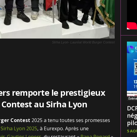
SIrha Lyon- Lauréat World Burger Contest
n
ers remporte le prestigieux
Évèn
 Contest au Sirha Lyon
DCF
nég
rger Contest
2025 a tenu toutes ses promesses
pilo
u
Sirha Lyon 2025
, à Eurexpo. Après une
5 AO
is-Gautier Lepers
, du restaurant «
Papa Renard
»