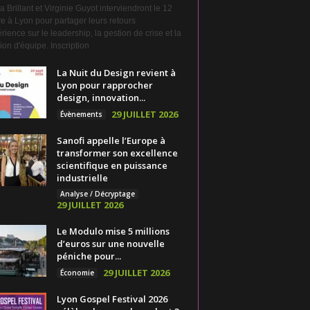
a Brillant et Virginie Guyot interviendront le 12
e à Lyon pour partager leurs retours
rience sur le leadership, la gestion de crise et la
on d'équipe. Inscription
La Nuit du Design revient à
Lyon pour rapprocher
design, innovation...
29 JUILLET 2026
Évènements
Sanofi appelle l’Europe à
transformer son excellence
scientifique en puissance
industrielle
Analyse / Décryptage
29 JUILLET 2026
Le Modulo mise 5 millions
d’euros sur une nouvelle
péniche pour...
29 JUILLET 2026
Économie
Lyon Gospel Festival 2026