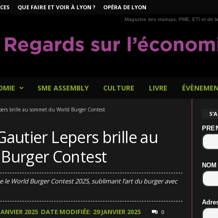
CES
QUE FAIRE ET VOIR À LYON ?
OPÉRA DE LYON
Magazine des startups, PME, ETI et de la
OMIE
SME ASSEMBLY
CULTURE
LIVRE
ÉVÈNEME
epers brille au sommet du World Burger Contest
S’
PRE
Gautier Lepers brille au
Burger Contest
NOM
 le World Burger Contest 2025, sublimant l’art du burger avec
Adre
JANVIER 2025
DATE MODIFIÉE: 29 JANVIER 2025
0