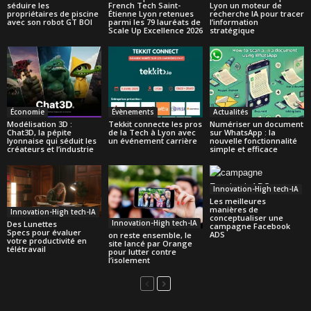
séduire les
French Tech Saint-
Lyon un moteur de
propriétaires de piscine
Étienne Lyon retenues
recherche IA pour tracer
avec son robot GT BOI
parmi les 79 lauréats de
l’information
Scale Up Excellence 2026
stratégique
Économie
Évènements
Actualités
Modélisation 3D :
Tekkit connecte les pros
Numériser un document
Chat3D, la pépite
de la Tech à Lyon avec
sur WhatsApp : la
lyonnaise qui séduit les
un événement carrière
nouvelle fonctionnalité
créateurs et l’industrie
simple et efficace
Innovation-High tech-IA
Les meilleures
manières de
Innovation-High tech-IA
conceptualiser une
Innovation-High tech-IA
Des Lunettes
campagne Facebook
Specs pour évaluer
ADS
on reste ensemble, le
votre productivité en
site lancé par Orange
télétravail
pour lutter contre
l’isolement