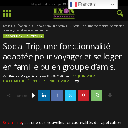
Français
Magazine des startups, PME, ETI et de la Culture
Accueil
Économie
Innovation-High tech-IA
Social Trip, une fonctionnalité adaptée
pour voyager et se loger en famille...
INNOVATION-HIGH TECH-IA
Social Trip, une fonctionnalité
adaptée pour voyager et se loger
en famille ou en groupe d’amis.
11 JUIN 2017
Par
Rédac Magazine Lyon Éco & Culture
-
DATE MODIFIÉE: 11 SEPTEMBRE 2017
0
Share
Social Trip
, est une des nouvelles fonctionnalités de l’application