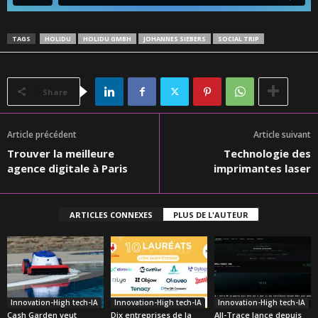
TAGS
HOLIDU
HOLIDU GMBH
JOHANNES SIEBERS
SOCIAL TRIP
Share
Article précédent
Article suivant
Trouver la meilleure
Technologie des
agence digitale à Paris
imprimantes laser
ARTICLES CONNEXES
PLUS DE L'AUTEUR
Innovation-High tech-IA
Innovation-High tech-IA
Innovation-High tech-IA
Cash Garden veut
Dix entreprises de la
All-Trace lance depuis