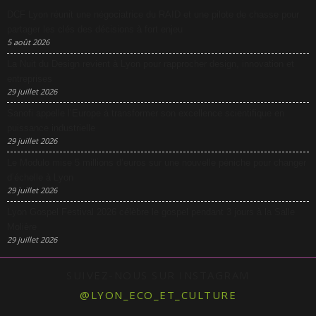
DCF Lyon réunit une négociatrice du RAID et une pilote de chasse pour
partager les clés des décisions à fort enjeu
5 août 2026
La Nuit du Design revient à Lyon pour rapprocher design, innovation et
entreprises
29 juillet 2026
Sanofi appelle l’Europe à transformer son excellence scientifique en
puissance industrielle
29 juillet 2026
Le Modulo mise 5 millions d’euros sur une nouvelle péniche pour changer
d’échelle à Lyon
29 juillet 2026
Lyon Gospel Festival 2026 célèbre le gospel pendant 3 jours à la Salle
Molière
29 juillet 2026
SUIVEZ-NOUS SUR INSTAGRAM
@LYON_ECO_ET_CULTURE