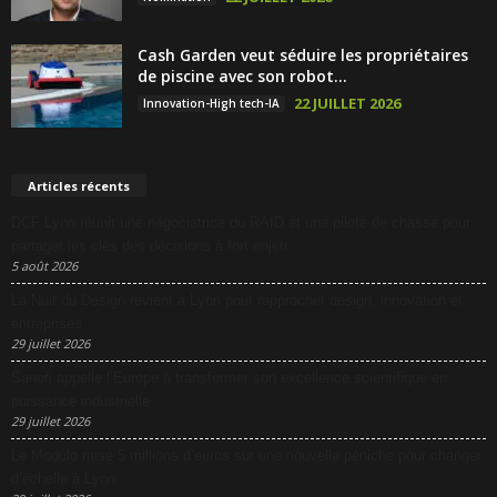
Cash Garden veut séduire les propriétaires
de piscine avec son robot...
22 JUILLET 2026
Innovation-High tech-IA
Articles récents
DCF Lyon réunit une négociatrice du RAID et une pilote de chasse pour
partager les clés des décisions à fort enjeu
5 août 2026
La Nuit du Design revient à Lyon pour rapprocher design, innovation et
entreprises
29 juillet 2026
Sanofi appelle l’Europe à transformer son excellence scientifique en
puissance industrielle
29 juillet 2026
Le Modulo mise 5 millions d’euros sur une nouvelle péniche pour changer
d’échelle à Lyon