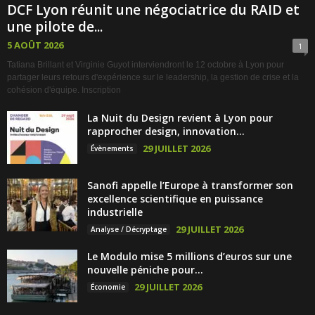
DCF Lyon réunit une négociatrice du RAID et
une pilote de...
5 AOÛT 2026
1
Tatiana Brillant et Virginie Guyot interviendront le 12 octobre à Lyon pour
partager leurs retours d'expérience sur le leadership, la gestion de crise et la
cohésion d'équipe. Inscription
La Nuit du Design revient à Lyon pour
rapprocher design, innovation...
29 JUILLET 2026
Évènements
Sanofi appelle l’Europe à transformer son
excellence scientifique en puissance
industrielle
29 JUILLET 2026
Analyse / Décryptage
Le Modulo mise 5 millions d’euros sur une
nouvelle péniche pour...
29 JUILLET 2026
Économie