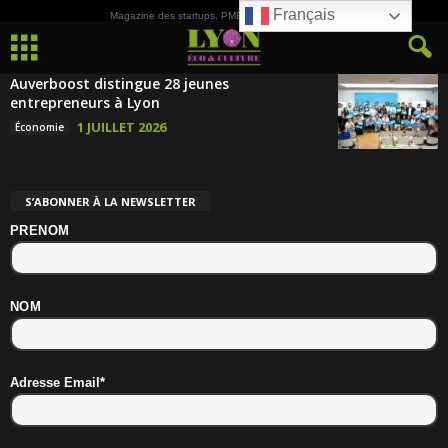
Français
Magazine des startups, PME, ETI et de la Culture
Auverboost distingue 28 jeunes
entrepreneurs à Lyon
1 JUILLET 2026
Économie
S’ABONNER À LA NEWSLETTER
PRENOM
NOM
Adresse Email*