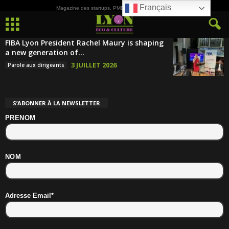
Français
Magazine des startups, PME, ETI et de la Culture
FIBA Lyon President Rachel Maury is shaping
a new generation of...
3 JUILLET 2026
Parole aux dirigeants
S’ABONNER À LA NEWSLETTER
PRENOM
NOM
Adresse Email*