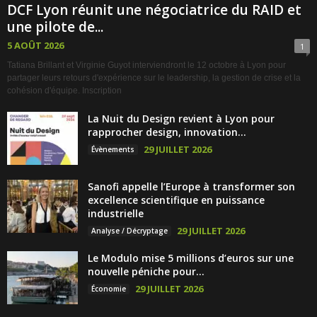
DCF Lyon réunit une négociatrice du RAID et
une pilote de...
5 AOÛT 2026
1
Tatiana Brillant et Virginie Guyot interviendront le 12 octobre à Lyon pour
partager leurs retours d'expérience sur le leadership, la gestion de crise et la
cohésion d'équipe. Inscription
La Nuit du Design revient à Lyon pour
rapprocher design, innovation...
29 JUILLET 2026
Évènements
Sanofi appelle l’Europe à transformer son
excellence scientifique en puissance
industrielle
29 JUILLET 2026
Analyse / Décryptage
Le Modulo mise 5 millions d’euros sur une
nouvelle péniche pour...
29 JUILLET 2026
Économie