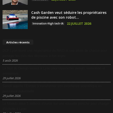
Cash Garden veut séduire les propriétaires
de piscine avec son robot...
22 JUILLET 2026
Innovation-High tech-IA
Articles récents
DCF Lyon réunit une négociatrice du RAID et une pilote de chasse pour
partager les clés des décisions à fort enjeu
5 août 2026
La Nuit du Design revient à Lyon pour rapprocher design, innovation et
entreprises
29 juillet 2026
Sanofi appelle l’Europe à transformer son excellence scientifique en
puissance industrielle
29 juillet 2026
Le Modulo mise 5 millions d’euros sur une nouvelle péniche pour changer
d’échelle à Lyon