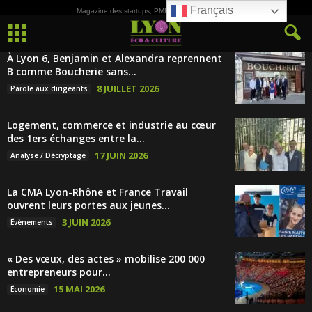
Français
Magazine des startups, PME, ETI et de la Culture
À Lyon 6, Benjamin et Alexandra reprennent
B comme Boucherie sans...
8 JUILLET 2026
Parole aux dirigeants
Logement, commerce et industrie au cœur
des 1ers échanges entre la...
17 JUIN 2026
Analyse / Décryptage
La CMA Lyon-Rhône et France Travail
ouvrent leurs portes aux jeunes...
3 JUIN 2026
Évènements
« Des vœux, des actes » mobilise 200 000
entrepreneurs pour...
15 MAI 2026
Économie