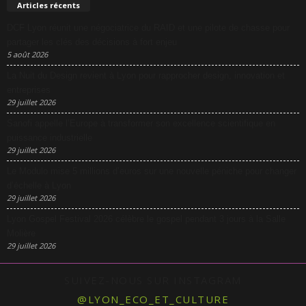
Articles récents
DCF Lyon réunit une négociatrice du RAID et une pilote de chasse pour
partager les clés des décisions à fort enjeu
5 août 2026
La Nuit du Design revient à Lyon pour rapprocher design, innovation et
entreprises
29 juillet 2026
Sanofi appelle l’Europe à transformer son excellence scientifique en
puissance industrielle
29 juillet 2026
Le Modulo mise 5 millions d’euros sur une nouvelle péniche pour changer
d’échelle à Lyon
29 juillet 2026
Lyon Gospel Festival 2026 célèbre le gospel pendant 3 jours à la Salle
Molière
29 juillet 2026
SUIVEZ-NOUS SUR INSTAGRAM
@LYON_ECO_ET_CULTURE