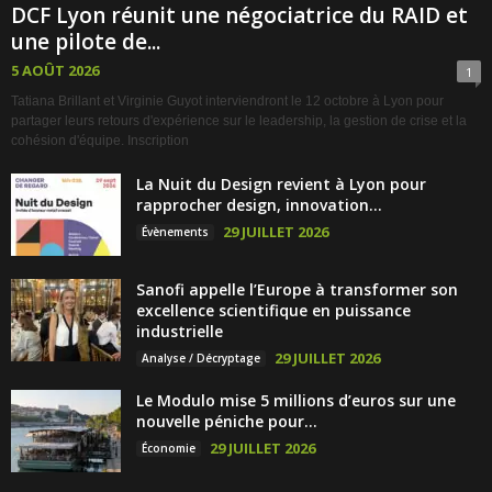
DCF Lyon réunit une négociatrice du RAID et
une pilote de...
5 AOÛT 2026
1
Tatiana Brillant et Virginie Guyot interviendront le 12 octobre à Lyon pour
partager leurs retours d'expérience sur le leadership, la gestion de crise et la
cohésion d'équipe. Inscription
La Nuit du Design revient à Lyon pour
rapprocher design, innovation...
29 JUILLET 2026
Évènements
Sanofi appelle l’Europe à transformer son
excellence scientifique en puissance
industrielle
29 JUILLET 2026
Analyse / Décryptage
Le Modulo mise 5 millions d’euros sur une
nouvelle péniche pour...
29 JUILLET 2026
Économie