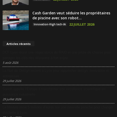
Cash Garden veut séduire les propriétaires
de piscine avec son robot...
22 JUILLET 2026
Innovation-High tech-IA
Articles récents
DCF Lyon réunit une négociatrice du RAID et une pilote de chasse pour
partager les clés des décisions à fort enjeu
5 août 2026
La Nuit du Design revient à Lyon pour rapprocher design, innovation et
entreprises
29 juillet 2026
Sanofi appelle l’Europe à transformer son excellence scientifique en
puissance industrielle
29 juillet 2026
Le Modulo mise 5 millions d’euros sur une nouvelle péniche pour changer
d’échelle à Lyon