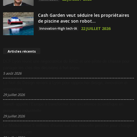
Cash Garden veut séduire les propriétaires
de piscine avec son robot...
22 JUILLET 2026
Innovation-High tech-IA
Articles récents
DCF Lyon réunit une négociatrice du RAID et une pilote de chasse pour
partager les clés des décisions à fort enjeu
5 août 2026
La Nuit du Design revient à Lyon pour rapprocher design, innovation et
entreprises
29 juillet 2026
Sanofi appelle l’Europe à transformer son excellence scientifique en
puissance industrielle
29 juillet 2026
Le Modulo mise 5 millions d’euros sur une nouvelle péniche pour changer
d’échelle à Lyon