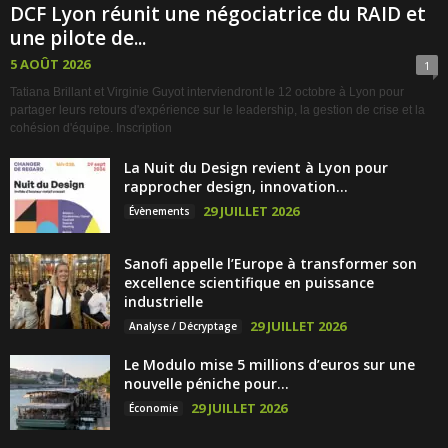
DCF Lyon réunit une négociatrice du RAID et
une pilote de...
5 AOÛT 2026
1
Tatiana Brillant et Virginie Guyot interviendront le 12 octobre à Lyon pour
partager leurs retours d'expérience sur le leadership, la gestion de crise et la
cohésion d'équipe. Inscription
La Nuit du Design revient à Lyon pour
rapprocher design, innovation...
29 JUILLET 2026
Évènements
Sanofi appelle l’Europe à transformer son
excellence scientifique en puissance
industrielle
29 JUILLET 2026
Analyse / Décryptage
Le Modulo mise 5 millions d’euros sur une
nouvelle péniche pour...
29 JUILLET 2026
Économie