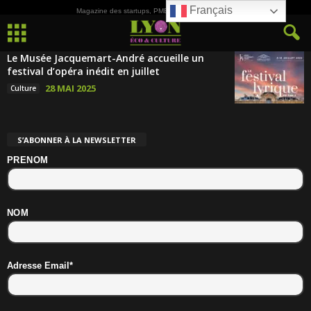
Français
Magazine des startups, PME, ETI et de la Culture
Le Musée Jacquemart-André accueille un
festival d’opéra inédit en juillet
28 MAI 2025
Culture
S’ABONNER À LA NEWSLETTER
PRENOM
NOM
Adresse Email*