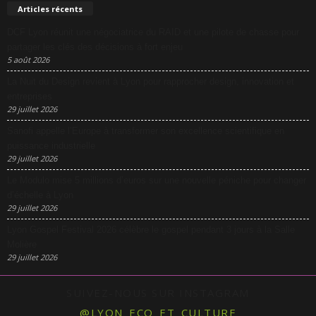
Articles récents
DCF Lyon réunit une négociatrice du RAID et une pilote de chasse pour
partager les clés des décisions à fort enjeu
5 août 2026
La Nuit du Design revient à Lyon pour rapprocher design, innovation et
entreprises
29 juillet 2026
Sanofi appelle l’Europe à transformer son excellence scientifique en
puissance industrielle
29 juillet 2026
Le Modulo mise 5 millions d’euros sur une nouvelle péniche pour changer
d’échelle à Lyon
29 juillet 2026
Lyon Gospel Festival 2026 célèbre le gospel pendant 3 jours à la Salle
Molière
29 juillet 2026
SUIVEZ-NOUS SUR INSTAGRAM
@LYON_ECO_ET_CULTURE