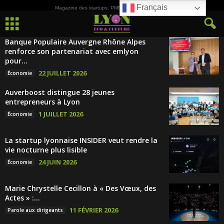
Français
Magazine des startups, PME, ETI et de la Culture
Banque Populaire Auvergne Rhône Alpes
renforce son partenariat avec emlyon
pour...
22 JUILLET 2026
Économie
Auverboost distingue 28 jeunes
entrepreneurs à Lyon
1 JUILLET 2026
Économie
La startup lyonnaise INSIDER veut rendre la
vie nocturne plus lisible
24 JUIN 2026
Économie
Marie Chrystelle Cecillon à « Des Vœux, des
Actes » :...
11 FÉVRIER 2026
Parole aux dirigeants