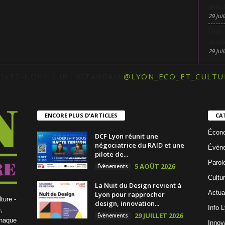
pénic
29 juil
Lyon 
penda
29 juil
UIVEZ-NOUS SUR INSTAGRAM
@LYON_ECO_ET_CULTU
ENCORE PLUS D'ARTICLES
CA
Écon
DCF Lyon réunit une
négociatrice du RAID et une
Évèn
pilote de...
Parol
5 AOÛT 2026
Évènements
Cultu
La Nuit du Design revient à
Actua
Lyon pour rapprocher
ture -
design, innovation...
Info 
,
29 JUILLET 2026
Évènements
chaque
Innov