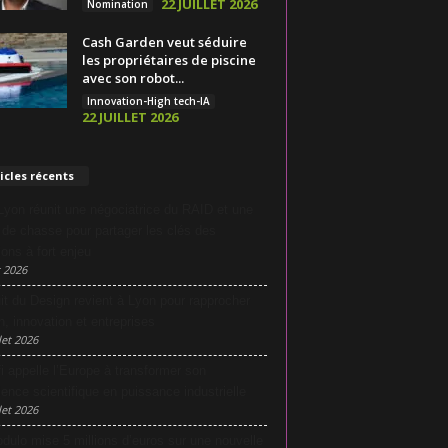
22 JUILLET 2026
Nomination
Cash Garden veut séduire
les propriétaires de piscine
avec son robot...
Innovation-High tech-IA
22 JUILLET 2026
icles récents
yon réunit une négociatrice du RAID et une
e de chasse pour partager les clés des
ions à fort enjeu
 2026
it du Design revient à Lyon pour rapprocher
n, innovation et entreprises
let 2026
i appelle l’Europe à transformer son
lence scientifique en puissance industrielle
let 2026
dulo mise 5 millions d’euros sur une nouvelle