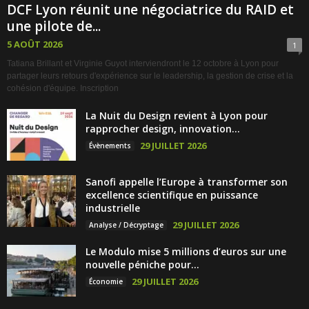
DCF Lyon réunit une négociatrice du RAID et
une pilote de...
5 AOÛT 2026
1
Tatiana Brillant et Virginie Guyot interviendront le 12 octobre à Lyon pour
partager leurs retours d'expérience sur le leadership, la gestion de crise et la
cohésion d'équipe. Inscription
La Nuit du Design revient à Lyon pour
rapprocher design, innovation...
29 JUILLET 2026
Évènements
Sanofi appelle l’Europe à transformer son
excellence scientifique en puissance
industrielle
29 JUILLET 2026
Analyse / Décryptage
Le Modulo mise 5 millions d’euros sur une
nouvelle péniche pour...
29 JUILLET 2026
Économie