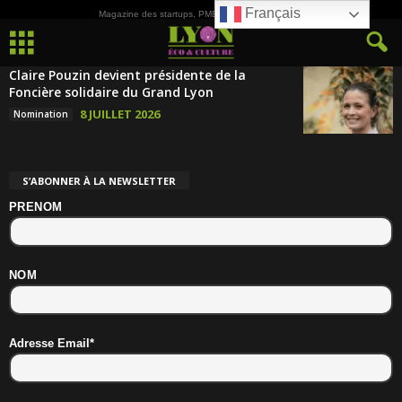
Français
Magazine des startups, PME, ETI et de la Culture
Claire Pouzin devient présidente de la
Foncière solidaire du Grand Lyon
8 JUILLET 2026
Nomination
S’ABONNER À LA NEWSLETTER
PRENOM
NOM
Adresse Email*