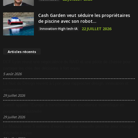
Cash Garden veut séduire les propriétaires
de piscine avec son robot...
22 JUILLET 2026
Innovation-High tech-IA
Articles récents
DCF Lyon réunit une négociatrice du RAID et une pilote de chasse pour
partager les clés des décisions à fort enjeu
5 août 2026
La Nuit du Design revient à Lyon pour rapprocher design, innovation et
entreprises
29 juillet 2026
Sanofi appelle l’Europe à transformer son excellence scientifique en
puissance industrielle
29 juillet 2026
Le Modulo mise 5 millions d’euros sur une nouvelle péniche pour changer
d’échelle à Lyon