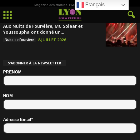
Français
Magazine des startups, PME, ETI et de la Culture
Aux Nuits de Fourvière, MC Solaar et
Youssoupha ont donné un...
8 JUILLET 2026
Nuits de Fourvière
S’ABONNER À LA NEWSLETTER
PRENOM
NOM
Adresse Email*