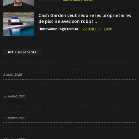
Cash Garden veut séduire les propriétaires
de piscine avec son robot...
22 JUILLET 2026
Innovation-High tech-IA
Articles récents
DCF Lyon réunit une négociatrice du RAID et une pilote de chasse pour
partager les clés des décisions à fort enjeu
5 août 2026
La Nuit du Design revient à Lyon pour rapprocher design, innovation et
entreprises
29 juillet 2026
Sanofi appelle l’Europe à transformer son excellence scientifique en
puissance industrielle
29 juillet 2026
Le Modulo mise 5 millions d’euros sur une nouvelle péniche pour changer
d’échelle à Lyon