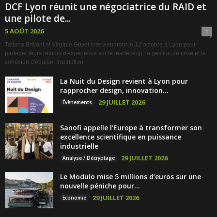
DCF Lyon réunit une négociatrice du RAID et
une pilote de...
5 AOÛT 2026
1
Tatiana Brillant et Virginie Guyot interviendront le 12 octobre à Lyon pour
partager leurs retours d'expérience sur le leadership, la gestion de crise et la
cohésion d'équipe. Inscription
La Nuit du Design revient à Lyon pour
rapprocher design, innovation...
29 JUILLET 2026
Évènements
Sanofi appelle l’Europe à transformer son
excellence scientifique en puissance
industrielle
29 JUILLET 2026
Analyse / Décryptage
Le Modulo mise 5 millions d’euros sur une
nouvelle péniche pour...
29 JUILLET 2026
Économie