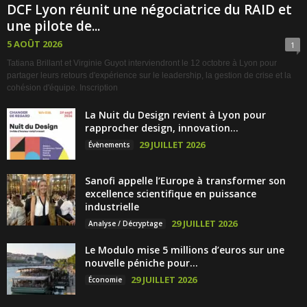
DCF Lyon réunit une négociatrice du RAID et
une pilote de...
5 AOÛT 2026
1
Tatiana Brillant et Virginie Guyot interviendront le 12 octobre à Lyon pour
partager leurs retours d'expérience sur le leadership, la gestion de crise et la
cohésion d'équipe. Inscription
La Nuit du Design revient à Lyon pour
rapprocher design, innovation...
29 JUILLET 2026
Évènements
Sanofi appelle l’Europe à transformer son
excellence scientifique en puissance
industrielle
29 JUILLET 2026
Analyse / Décryptage
Le Modulo mise 5 millions d’euros sur une
nouvelle péniche pour...
29 JUILLET 2026
Économie