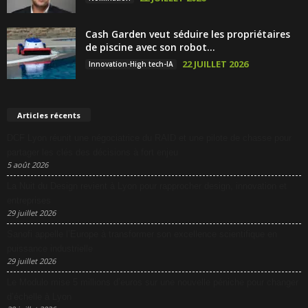
Cash Garden veut séduire les propriétaires
de piscine avec son robot...
22 JUILLET 2026
Innovation-High tech-IA
Articles récents
DCF Lyon réunit une négociatrice du RAID et une pilote de chasse pour
partager les clés des décisions à fort enjeu
5 août 2026
La Nuit du Design revient à Lyon pour rapprocher design, innovation et
entreprises
29 juillet 2026
Sanofi appelle l’Europe à transformer son excellence scientifique en
puissance industrielle
29 juillet 2026
Le Modulo mise 5 millions d’euros sur une nouvelle péniche pour changer
d’échelle à Lyon