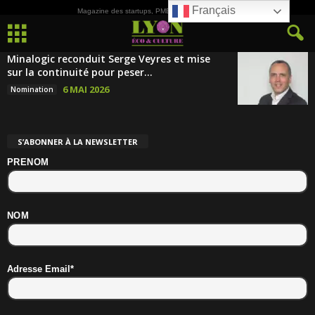
Français
Magazine des startups, PME, ETI et de la Culture
Minalogic reconduit Serge Veyres et mise
sur la continuité pour peser...
6 MAI 2026
Nomination
S’ABONNER À LA NEWSLETTER
PRENOM
NOM
Adresse Email*