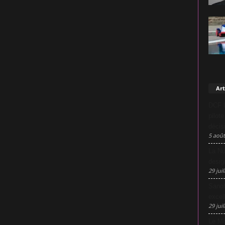
Art
DCF L
pilot
décis
5 août
La Nu
desig
29 juil
Sanof
excel
29 juil
Le Mo