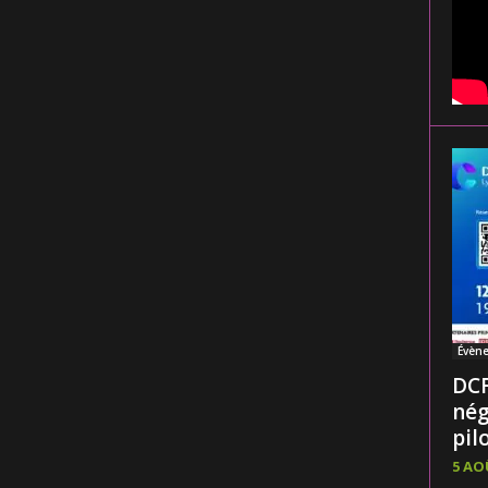
Évèn
DCF
nég
pilo
5 AO