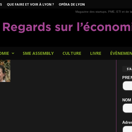
S
QUE FAIRE ET VOIR À LYON ?
OPÉRA DE LYON
Magazine des startups, PME, ETI et de la
OMIE
SME ASSEMBLY
CULTURE
LIVRE
ÉVÈNEME
S’
PRE
NOM
Adre