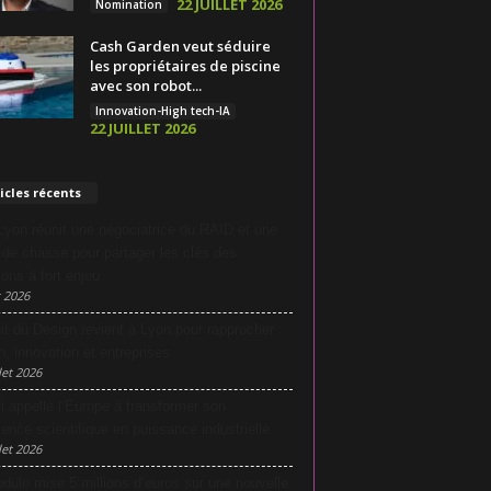
22 JUILLET 2026
Nomination
Cash Garden veut séduire
les propriétaires de piscine
avec son robot...
Innovation-High tech-IA
22 JUILLET 2026
icles récents
yon réunit une négociatrice du RAID et une
e de chasse pour partager les clés des
ions à fort enjeu
 2026
it du Design revient à Lyon pour rapprocher
n, innovation et entreprises
let 2026
i appelle l’Europe à transformer son
lence scientifique en puissance industrielle
let 2026
dulo mise 5 millions d’euros sur une nouvelle