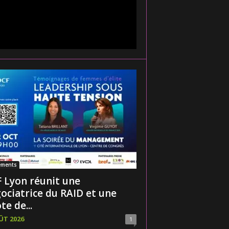
ements
 Lyon réunit une
ociatrice du RAID et une
te de...
ÛT 2026
1