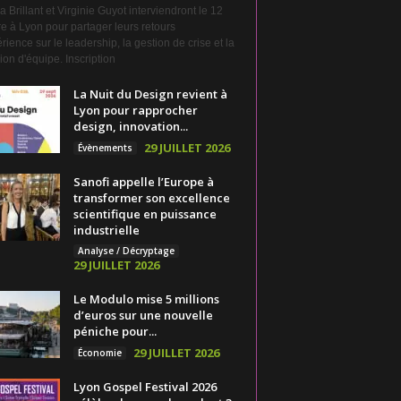
a Brillant et Virginie Guyot interviendront le 12
e à Lyon pour partager leurs retours
rience sur le leadership, la gestion de crise et la
on d'équipe. Inscription
La Nuit du Design revient à
Lyon pour rapprocher
design, innovation...
29 JUILLET 2026
Évènements
Sanofi appelle l’Europe à
transformer son excellence
scientifique en puissance
industrielle
Analyse / Décryptage
29 JUILLET 2026
Le Modulo mise 5 millions
d’euros sur une nouvelle
péniche pour...
29 JUILLET 2026
Économie
Lyon Gospel Festival 2026