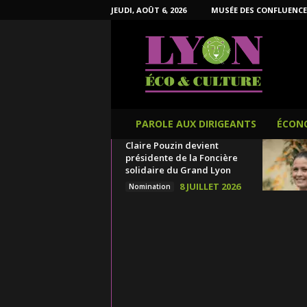
JEUDI, AOÛT 6, 2026
MUSÉE DES CONFLUENCE
L
y
o
n
É
c
o
PAROLE AUX DIRIGEANTS
ÉCON
e
Claire Pouzin devient
t
présidente de la Foncière
C
solidaire du Grand Lyon
u
8 JUILLET 2026
Nomination
l
t
u
r
e