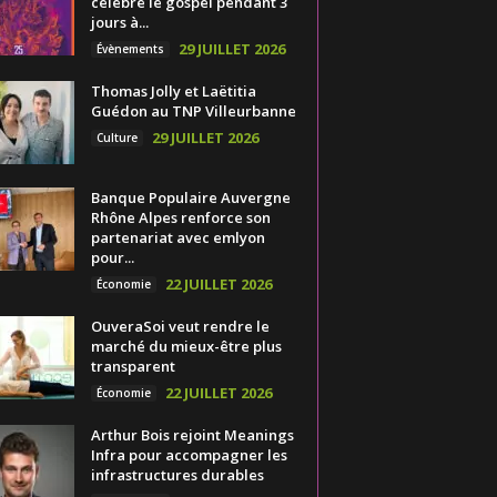
célèbre le gospel pendant 3
jours à...
29 JUILLET 2026
Évènements
Thomas Jolly et Laëtitia
Guédon au TNP Villeurbanne
29 JUILLET 2026
Culture
Banque Populaire Auvergne
Rhône Alpes renforce son
partenariat avec emlyon
pour...
22 JUILLET 2026
Économie
OuveraSoi veut rendre le
marché du mieux-être plus
transparent
22 JUILLET 2026
Économie
Arthur Bois rejoint Meanings
Infra pour accompagner les
infrastructures durables