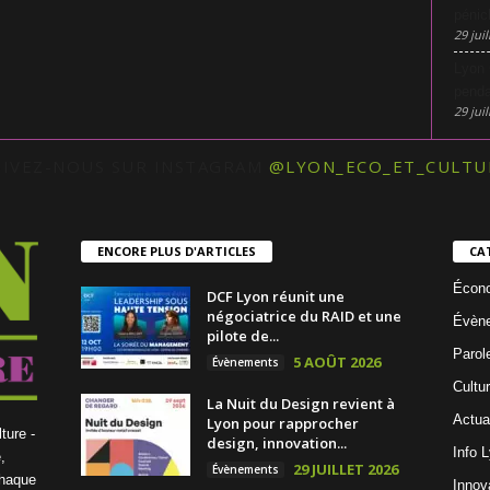
pénic
29 juil
Lyon 
penda
29 juil
UIVEZ-NOUS SUR INSTAGRAM
@LYON_ECO_ET_CULTU
ENCORE PLUS D'ARTICLES
CA
Écon
DCF Lyon réunit une
négociatrice du RAID et une
Évèn
pilote de...
Parol
5 AOÛT 2026
Évènements
Cultu
La Nuit du Design revient à
Actua
Lyon pour rapprocher
ture -
design, innovation...
Info 
,
29 JUILLET 2026
Évènements
chaque
Innov