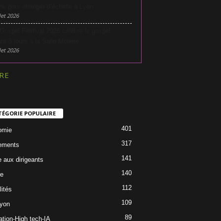
he pour changer d’échelle à Lyon
let 2026
Gospel Festival 2026 célèbre le gospel
nt 3 jours à la Salle Molière
let 2026
RE
TÉGORIE POPULAIRE
401
omie
317
ements
141
e aux dirigeants
140
re
112
lités
109
Lyon
89
ation-High tech-IA