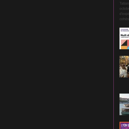
Tatian
octobr
d'expé
cohési