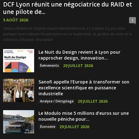
DCF Lyon réunit une négociatrice du RAID et
une pilote de...
5 AOÛT 2026
1
Tatiana Brillant et Virginie Guyot interviendront le 12 octobre à Lyon pour
partager leurs retours d'expérience sur le leadership, la gestion de crise et la
cohésion d'équipe. Inscription
La Nuit du Design revient à Lyon pour
rapprocher design, innovation...
29 JUILLET 2026
Évènements
Sanofi appelle l’Europe à transformer son
excellence scientifique en puissance
industrielle
29 JUILLET 2026
Analyse / Décryptage
Le Modulo mise 5 millions d’euros sur une
nouvelle péniche pour...
29 JUILLET 2026
Économie