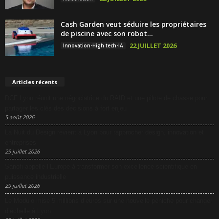
Cash Garden veut séduire les propriétaires
de piscine avec son robot...
22 JUILLET 2026
Innovation-High tech-IA
Articles récents
DCF Lyon réunit une négociatrice du RAID et une pilote de chasse pour
partager les clés des décisions à fort enjeu
5 août 2026
La Nuit du Design revient à Lyon pour rapprocher design, innovation et
entreprises
29 juillet 2026
Sanofi appelle l’Europe à transformer son excellence scientifique en
puissance industrielle
29 juillet 2026
Le Modulo mise 5 millions d’euros sur une nouvelle péniche pour changer
d’échelle à Lyon