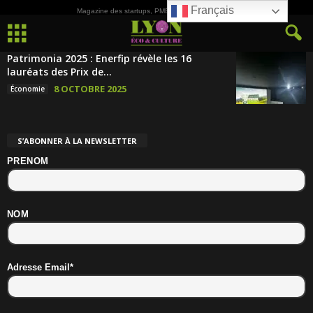
Français
Magazine des startups, PME, ETI et de la Culture
Patrimonia 2025 : Enerfip révèle les 16
lauréats des Prix de...
8 OCTOBRE 2025
Économie
S’ABONNER À LA NEWSLETTER
PRENOM
NOM
Adresse Email*