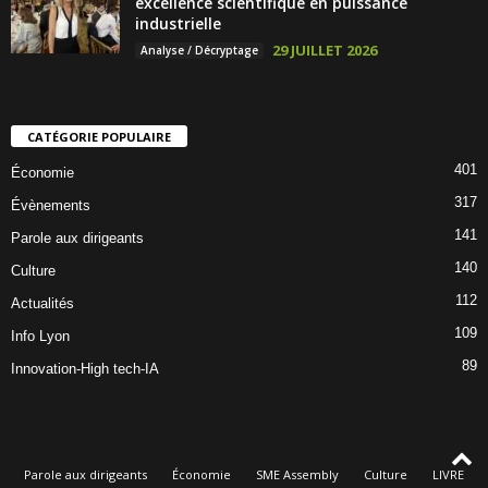
excellence scientifique en puissance
industrielle
29 JUILLET 2026
Analyse / Décryptage
CATÉGORIE POPULAIRE
401
Économie
317
Évènements
141
Parole aux dirigeants
140
Culture
112
Actualités
109
Info Lyon
89
Innovation-High tech-IA
Parole aux dirigeants
Économie
SME Assembly
Culture
LIVRE