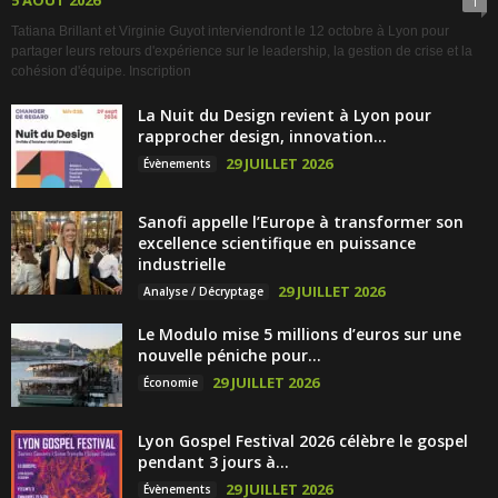
5 AOÛT 2026
1
Tatiana Brillant et Virginie Guyot interviendront le 12 octobre à Lyon pour
partager leurs retours d'expérience sur le leadership, la gestion de crise et la
cohésion d'équipe. Inscription
La Nuit du Design revient à Lyon pour
rapprocher design, innovation...
29 JUILLET 2026
Évènements
Sanofi appelle l’Europe à transformer son
excellence scientifique en puissance
industrielle
29 JUILLET 2026
Analyse / Décryptage
Le Modulo mise 5 millions d’euros sur une
nouvelle péniche pour...
29 JUILLET 2026
Économie
Lyon Gospel Festival 2026 célèbre le gospel
pendant 3 jours à...
29 JUILLET 2026
Évènements