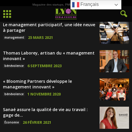
Français
Magazine des startups, PME, ETI et de la Culture
Le management participatif, une idée neuve
à partager
25 MARS 2021
management
Thomas Laborey, artisan du « management
innovant »
6 SEPTEMBRE 2023
bénévolence
« Blooming Partners développe le
management innovant »
1 NOVEMBRE 2020
bénévolence
Sanaé assure la qualité de vie au travail :
gage de...
26 FÉVRIER 2021
Économie