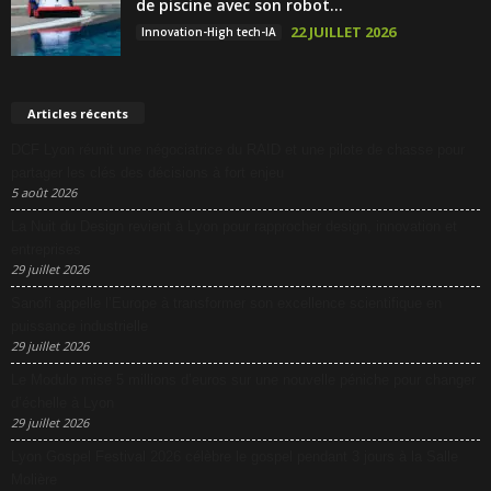
de piscine avec son robot...
22 JUILLET 2026
Innovation-High tech-IA
Articles récents
DCF Lyon réunit une négociatrice du RAID et une pilote de chasse pour
partager les clés des décisions à fort enjeu
5 août 2026
La Nuit du Design revient à Lyon pour rapprocher design, innovation et
entreprises
29 juillet 2026
Sanofi appelle l’Europe à transformer son excellence scientifique en
puissance industrielle
29 juillet 2026
Le Modulo mise 5 millions d’euros sur une nouvelle péniche pour changer
d’échelle à Lyon
29 juillet 2026
Lyon Gospel Festival 2026 célèbre le gospel pendant 3 jours à la Salle
Molière