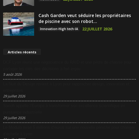
Cash Garden veut séduire les propriétaires
de piscine avec son robot...
22 JUILLET 2026
Innovation-High tech-IA
Articles récents
DCF Lyon réunit une négociatrice du RAID et une pilote de chasse pour
partager les clés des décisions à fort enjeu
5 août 2026
La Nuit du Design revient à Lyon pour rapprocher design, innovation et
entreprises
29 juillet 2026
Sanofi appelle l’Europe à transformer son excellence scientifique en
puissance industrielle
29 juillet 2026
Le Modulo mise 5 millions d’euros sur une nouvelle péniche pour changer
d’échelle à Lyon