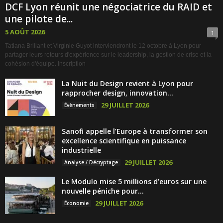
DCF Lyon réunit une négociatrice du RAID et
une pilote de...
5 AOÛT 2026
1
Tatiana Brillant et Virginie Guyot interviendront le 12 octobre à Lyon pour
partager leurs retours d'expérience sur le leadership, la gestion de crise et la
cohésion d'équipe. Inscription
La Nuit du Design revient à Lyon pour
rapprocher design, innovation...
29 JUILLET 2026
Évènements
Sanofi appelle l’Europe à transformer son
excellence scientifique en puissance
industrielle
29 JUILLET 2026
Analyse / Décryptage
Le Modulo mise 5 millions d’euros sur une
nouvelle péniche pour...
29 JUILLET 2026
Économie