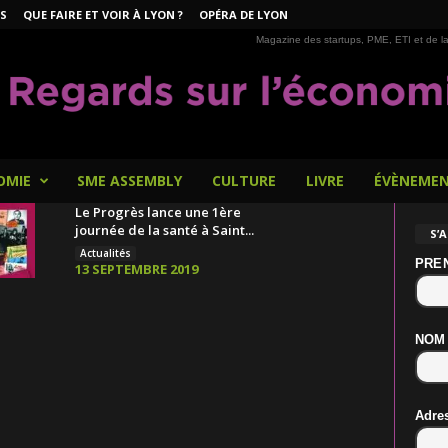
S
QUE FAIRE ET VOIR À LYON ?
OPÉRA DE LYON
Magazine des startups, PME, ETI et de la
OMIE
SME ASSEMBLY
CULTURE
LIVRE
ÉVÈNEME
Le Progrès lance une 1ère
journée de la santé à Saint...
S’
Actualités
PRE
13 SEPTEMBRE 2019
NOM
Adre