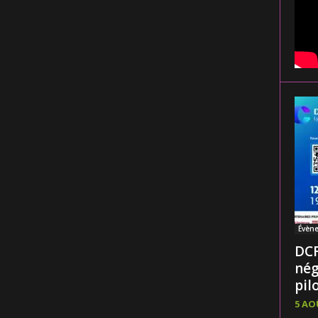
Évèn
DCF
nég
pilo
5 AO