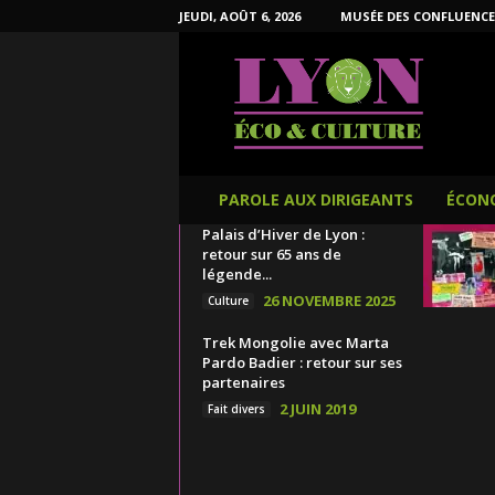
JEUDI, AOÛT 6, 2026
MUSÉE DES CONFLUENCE
L
y
o
n
É
c
o
PAROLE AUX DIRIGEANTS
ÉCON
e
Palais d’Hiver de Lyon :
t
retour sur 65 ans de
C
légende...
u
26 NOVEMBRE 2025
Culture
l
t
Trek Mongolie avec Marta
u
Pardo Badier : retour sur ses
r
partenaires
e
2 JUIN 2019
Fait divers