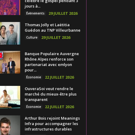
célèbre le gospel pendant 3
jours à...
29 JUILLET 2026
Évènements
Thomas Jolly et Laëtitia
Guédon au TNP Villeurbanne
29 JUILLET 2026
Culture
Banque Populaire Auvergne
Rhône Alpes renforce son
partenariat avec emlyon
pour...
22 JUILLET 2026
Économie
OuveraSoi veut rendre le
marché du mieux-être plus
transparent
22 JUILLET 2026
Économie
Arthur Bois rejoint Meanings
Infra pour accompagner les
infrastructures durables