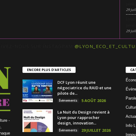
pénic
29 juil
Lyon 
penda
29 juil
UIVEZ-NOUS SUR INSTAGRAM
@LYON_ECO_ET_CULTU
ENCORE PLUS D'ARTICLES
CA
Écon
DCF Lyon réunit une
négociatrice du RAID et une
Évèn
pilote de...
Parol
5 AOÛT 2026
Évènements
Cultu
La Nuit du Design revient à
Actua
Lyon pour rapprocher
ture -
design, innovation...
Info 
,
29 JUILLET 2026
Évènements
chaque
Innov