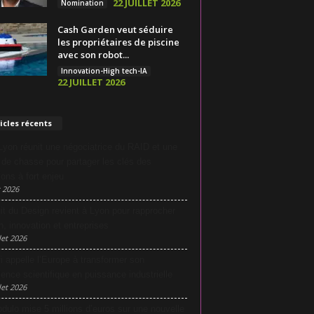
22 JUILLET 2026
Nomination
Cash Garden veut séduire
les propriétaires de piscine
avec son robot...
Innovation-High tech-IA
22 JUILLET 2026
icles récents
yon réunit une négociatrice du RAID et une
e de chasse pour partager les clés des
ions à fort enjeu
 2026
it du Design revient à Lyon pour rapprocher
n, innovation et entreprises
let 2026
i appelle l’Europe à transformer son
lence scientifique en puissance industrielle
let 2026
dulo mise 5 millions d’euros sur une nouvelle