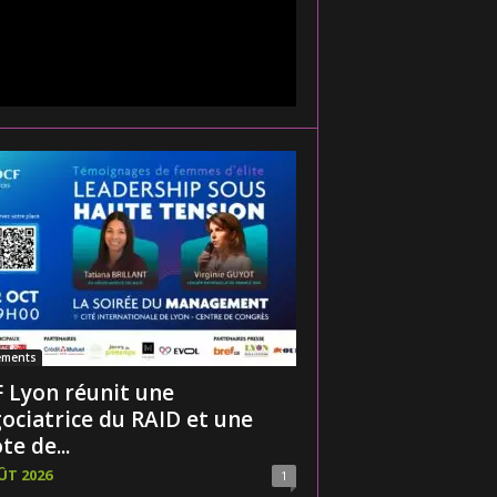
ements
 Lyon réunit une
ociatrice du RAID et une
te de...
ÛT 2026
1