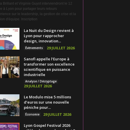
a Brillant et Virginie Guyot interviendront le 12
e à Lyon pour partager leurs retours
rience sur le leadership, la gestion de crise et la
on d'équipe. Inscription
La Nuit du Design revient à
Lyon pour rapprocher
design, innovation...
29 JUILLET 2026
Évènements
Sanofi appelle l’Europe à
transformer son excellence
scientifique en puissance
industrielle
Analyse / Décryptage
29 JUILLET 2026
Le Modulo mise 5 millions
d’euros sur une nouvelle
péniche pour...
29 JUILLET 2026
Économie
Lyon Gospel Festival 2026