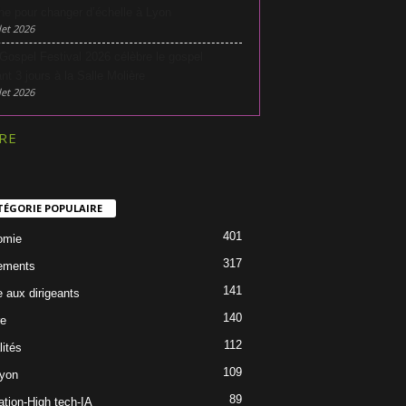
he pour changer d’échelle à Lyon
let 2026
Gospel Festival 2026 célèbre le gospel
nt 3 jours à la Salle Molière
let 2026
RE
TÉGORIE POPULAIRE
401
omie
317
ements
141
e aux dirigeants
140
re
112
lités
109
Lyon
89
ation-High tech-IA