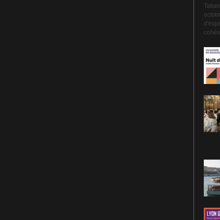
Tatian
octobr
d'expé
cohési