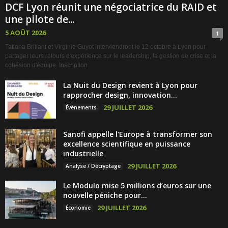
DCF Lyon réunit une négociatrice du RAID et
une pilote de...
5 AOÛT 2026
1
Tatiana Brillant et Virginie Guyot interviendront le 12 octobre à Lyon pour
partager leurs retours d'expérience sur le leadership, la gestion de crise et la
cohésion d'équipe. Inscription
La Nuit du Design revient à Lyon pour
rapprocher design, innovation...
29 JUILLET 2026
Évènements
Sanofi appelle l’Europe à transformer son
excellence scientifique en puissance
industrielle
29 JUILLET 2026
Analyse / Décryptage
Le Modulo mise 5 millions d’euros sur une
nouvelle péniche pour...
29 JUILLET 2026
Économie