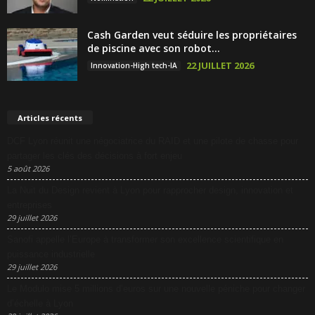
Cash Garden veut séduire les propriétaires
de piscine avec son robot...
22 JUILLET 2026
Innovation-High tech-IA
Articles récents
DCF Lyon réunit une négociatrice du RAID et une pilote de chasse pour
partager les clés des décisions à fort enjeu
5 août 2026
La Nuit du Design revient à Lyon pour rapprocher design, innovation et
entreprises
29 juillet 2026
Sanofi appelle l’Europe à transformer son excellence scientifique en
puissance industrielle
29 juillet 2026
Le Modulo mise 5 millions d’euros sur une nouvelle péniche pour changer
d’échelle à Lyon