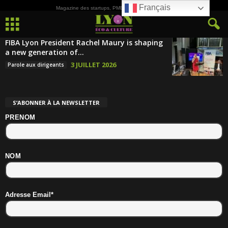
Français
Magazine des startups, PME, ETI et de la Culture
FIBA Lyon President Rachel Maury is shaping
a new generation of...
3 JUILLET 2026
Parole aux dirigeants
S’ABONNER À LA NEWSLETTER
PRENOM
NOM
Adresse Email*