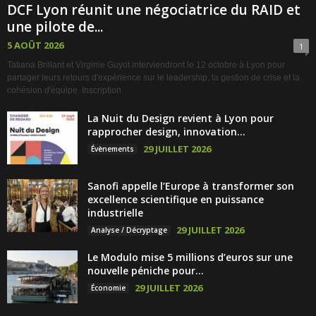
DCF Lyon réunit une négociatrice du RAID et
une pilote de...
5 AOÛT 2026
1
Tatiana Brillant et Virginie Guyot interviendront le 12 octobre à Lyon pour
partager leurs retours d'expérience sur le leadership, la gestion de crise et la
cohésion d'équipe. Inscription
La Nuit du Design revient à Lyon pour
rapprocher design, innovation...
29 JUILLET 2026
Évènements
Sanofi appelle l’Europe à transformer son
excellence scientifique en puissance
industrielle
29 JUILLET 2026
Analyse / Décryptage
Le Modulo mise 5 millions d’euros sur une
nouvelle péniche pour...
29 JUILLET 2026
Économie