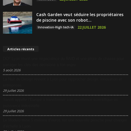
Cash Garden veut séduire les propriétaires
de piscine avec son robot...
22 JUILLET 2026
Innovation-High tech-IA
Articles récents
DCF Lyon réunit une négociatrice du RAID et une pilote de chasse pour
partager les clés des décisions à fort enjeu
5 août 2026
La Nuit du Design revient à Lyon pour rapprocher design, innovation et
entreprises
29 juillet 2026
Sanofi appelle l’Europe à transformer son excellence scientifique en
puissance industrielle
29 juillet 2026
Le Modulo mise 5 millions d’euros sur une nouvelle péniche pour changer
d’échelle à Lyon