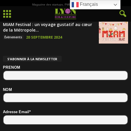
Français
Magazine des startups, PME, ETI et de la Culture
MIAM Festival : un voyage gustatif au cœur
de la Métropole...
20 SEPTEMBRE 2024
Évènements
S’ABONNER À LA NEWSLETTER
PRENOM
NOM
Adresse Email*