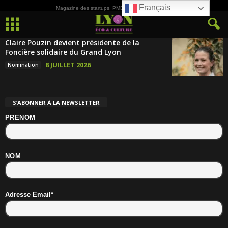
Français
Magazine des startups, PME, ETI et de la Culture
Claire Pouzin devient présidente de la
Foncière solidaire du Grand Lyon
8 JUILLET 2026
Nomination
S’ABONNER À LA NEWSLETTER
PRENOM
NOM
Adresse Email*