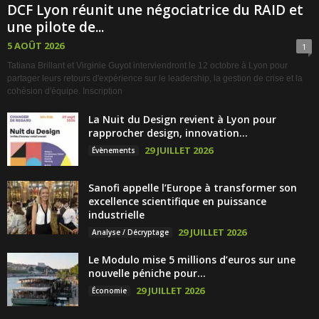
DCF Lyon réunit une négociatrice du RAID et
une pilote de...
5 AOÛT 2026
1
Tatiana Brillant et Virginie Guyot interviendront le 12 octobre à Lyon pour
partager leurs retours d'expérience sur le leadership, la gestion de crise et la
cohésion d'équipe. Inscription
La Nuit du Design revient à Lyon pour
rapprocher design, innovation...
29 JUILLET 2026
Évènements
Sanofi appelle l’Europe à transformer son
excellence scientifique en puissance
industrielle
29 JUILLET 2026
Analyse / Décryptage
Le Modulo mise 5 millions d’euros sur une
nouvelle péniche pour...
29 JUILLET 2026
Économie