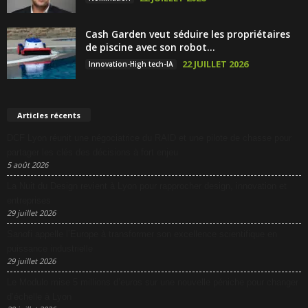
Cash Garden veut séduire les propriétaires
de piscine avec son robot...
22 JUILLET 2026
Innovation-High tech-IA
Articles récents
DCF Lyon réunit une négociatrice du RAID et une pilote de chasse pour
partager les clés des décisions à fort enjeu
5 août 2026
La Nuit du Design revient à Lyon pour rapprocher design, innovation et
entreprises
29 juillet 2026
Sanofi appelle l’Europe à transformer son excellence scientifique en
puissance industrielle
29 juillet 2026
Le Modulo mise 5 millions d’euros sur une nouvelle péniche pour changer
d’échelle à Lyon