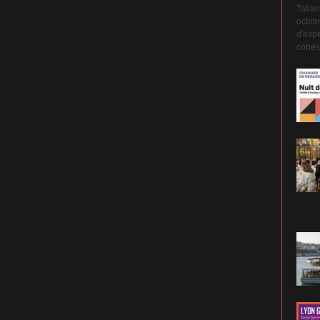
Tatian
octobr
d'expé
cohési