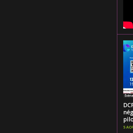
Évèn
DCF
nég
pilo
5 AO