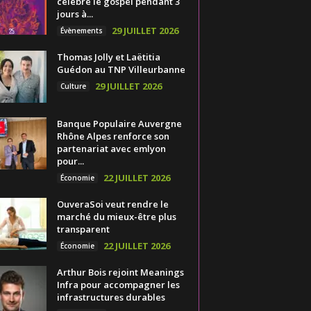
célèbre le gospel pendant 3
jours à...
29 JUILLET 2026
Évènements
Thomas Jolly et Laëtitia
Guédon au TNP Villeurbanne
29 JUILLET 2026
Culture
Banque Populaire Auvergne
Rhône Alpes renforce son
partenariat avec emlyon
pour...
22 JUILLET 2026
Économie
OuveraSoi veut rendre le
marché du mieux-être plus
transparent
22 JUILLET 2026
Économie
Arthur Bois rejoint Meanings
Infra pour accompagner les
infrastructures durables