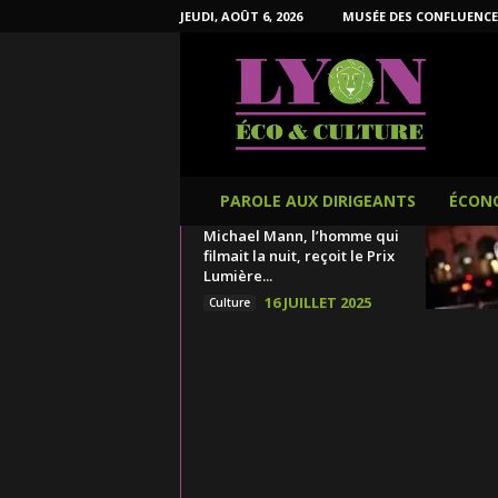
JEUDI, AOÛT 6, 2026
MUSÉE DES CONFLUENCE
L
y
o
n
É
c
o
PAROLE AUX DIRIGEANTS
ÉCON
e
Michael Mann, l’homme qui
t
filmait la nuit, reçoit le Prix
C
Lumière...
u
16 JUILLET 2025
Culture
l
t
u
r
e