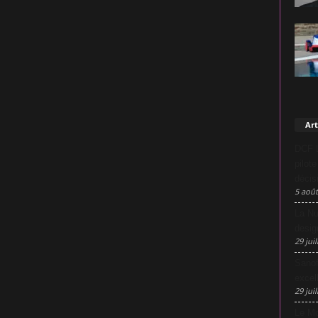
Art
DCF L
pilot
décis
5 août
La Nu
desig
29 juil
Sanof
excel
29 juil
Le Mo