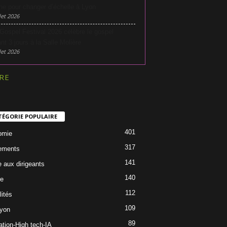
he pour changer d’échelle à Lyon
let 2026
Gospel Festival 2026 célèbre le gospel
nt 3 jours à la Salle Molière
let 2026
RE
TÉGORIE POPULAIRE
401
omie
317
ements
141
e aux dirigeants
140
re
112
lités
109
Lyon
89
ation-High tech-IA