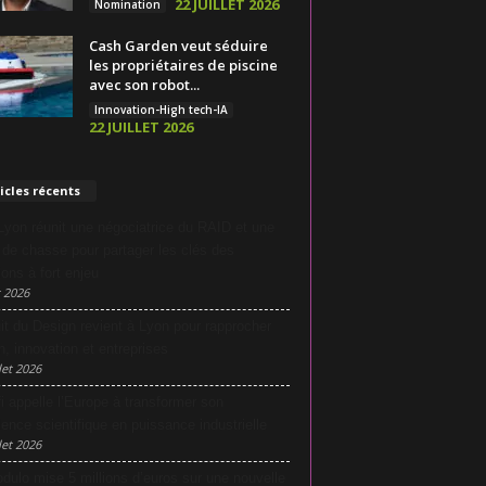
22 JUILLET 2026
Nomination
Cash Garden veut séduire
les propriétaires de piscine
avec son robot...
Innovation-High tech-IA
22 JUILLET 2026
icles récents
yon réunit une négociatrice du RAID et une
e de chasse pour partager les clés des
ions à fort enjeu
 2026
it du Design revient à Lyon pour rapprocher
n, innovation et entreprises
let 2026
i appelle l’Europe à transformer son
lence scientifique en puissance industrielle
let 2026
dulo mise 5 millions d’euros sur une nouvelle