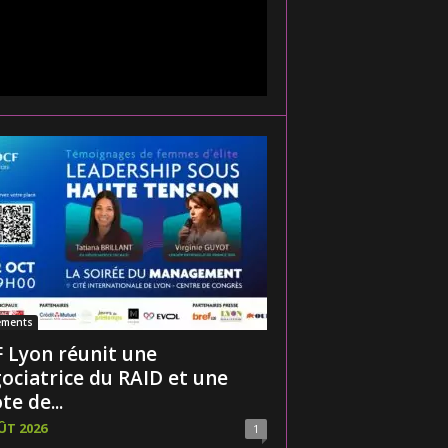
ements
 Lyon réunit une
ociatrice du RAID et une
te de...
ÛT 2026
1