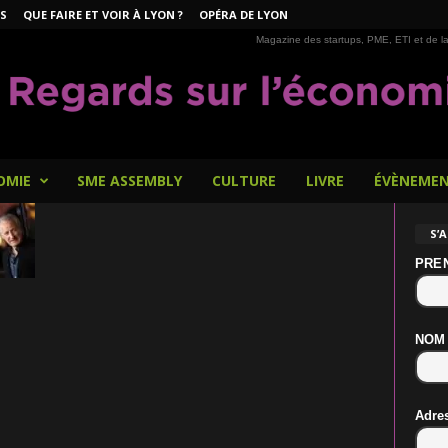
S
QUE FAIRE ET VOIR À LYON ?
OPÉRA DE LYON
Magazine des startups, PME, ETI et de la
OMIE
SME ASSEMBLY
CULTURE
LIVRE
ÉVÈNEME
S’
PRE
NOM
Adre