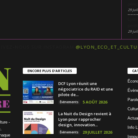
pénic
29 juil
Lyon 
penda
29 juil
UIVEZ-NOUS SUR INSTAGRAM
@LYON_ECO_ET_CULTU
ENCORE PLUS D'ARTICLES
CA
Écon
DCF Lyon réunit une
négociatrice du RAID et une
Évèn
pilote de...
Parol
5 AOÛT 2026
Évènements
Cultu
La Nuit du Design revient à
Actua
Lyon pour rapprocher
ture -
design, innovation...
Info 
,
29 JUILLET 2026
Évènements
chaque
Innov