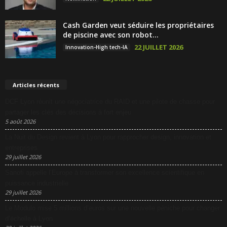
Cash Garden veut séduire les propriétaires
de piscine avec son robot...
22 JUILLET 2026
Innovation-High tech-IA
Articles récents
DCF Lyon réunit une négociatrice du RAID et une pilote de chasse pour
partager les clés des décisions à fort enjeu
5 août 2026
La Nuit du Design revient à Lyon pour rapprocher design, innovation et
entreprises
29 juillet 2026
Sanofi appelle l’Europe à transformer son excellence scientifique en
puissance industrielle
29 juillet 2026
Le Modulo mise 5 millions d’euros sur une nouvelle péniche pour changer
d’échelle à Lyon