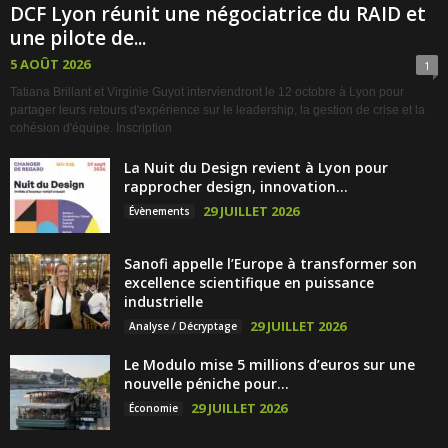
DCF Lyon réunit une négociatrice du RAID et
une pilote de...
5 AOÛT 2026
1
Tatiana Brillant et Virginie Guyot interviendront le 12 octobre à Lyon pour
partager leurs retours d'expérience sur le leadership, la gestion de crise et la
cohésion d'équipe. Inscription
La Nuit du Design revient à Lyon pour
rapprocher design, innovation...
29 JUILLET 2026
Évènements
Sanofi appelle l’Europe à transformer son
excellence scientifique en puissance
industrielle
29 JUILLET 2026
Analyse / Décryptage
Le Modulo mise 5 millions d’euros sur une
nouvelle péniche pour...
29 JUILLET 2026
Économie