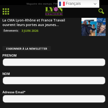
Français
Magazine des startups, PME, ETI et de la Culture
La CMA Lyon-Rhône et France Travail
ouvrent leurs portes aux jeunes...
3 JUIN 2026
Évènements
S’ABONNER À LA NEWSLETTER
PRENOM
NOM
Adresse Email*