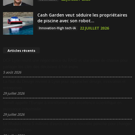
Cash Garden veut séduire les propriétaires
de piscine avec son robot...
22 JUILLET 2026
Innovation-High tech-IA
Articles récents
DCF Lyon réunit une négociatrice du RAID et une pilote de chasse pour
partager les clés des décisions à fort enjeu
5 août 2026
La Nuit du Design revient à Lyon pour rapprocher design, innovation et
entreprises
29 juillet 2026
Sanofi appelle l’Europe à transformer son excellence scientifique en
puissance industrielle
29 juillet 2026
Le Modulo mise 5 millions d’euros sur une nouvelle péniche pour changer
d’échelle à Lyon