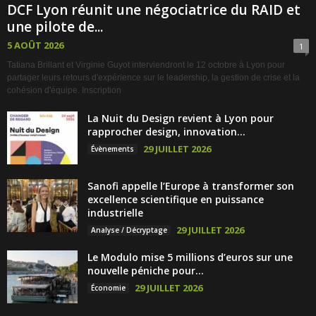
DCF Lyon réunit une négociatrice du RAID et
une pilote de...
5 AOÛT 2026
1
Tatiana Brillant et Virginie Guyot interviendront le 12 octobre à Lyon pour
partager leurs retours d'expérience sur le leadership, la gestion de crise et la
cohésion d'équipe. Inscription
La Nuit du Design revient à Lyon pour
rapprocher design, innovation...
29 JUILLET 2026
Évènements
Sanofi appelle l’Europe à transformer son
excellence scientifique en puissance
industrielle
29 JUILLET 2026
Analyse / Décryptage
Le Modulo mise 5 millions d’euros sur une
nouvelle péniche pour...
29 JUILLET 2026
Économie