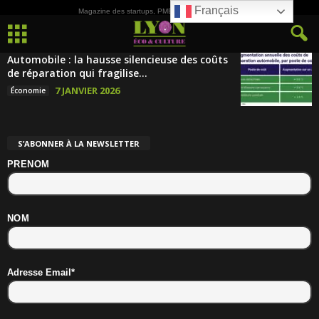
Français
Magazine des startups, PME, ETI et de la Culture
Automobile : la hausse silencieuse des coûts
de réparation qui fragilise...
7 JANVIER 2026
Économie
S’ABONNER À LA NEWSLETTER
PRENOM
NOM
Adresse Email*