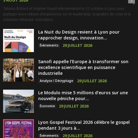
5 AOÛT 2026
1
Tatiana Brillant et Virginie Guyot interviendront le 12 octobre à Lyon pour
partager leurs retours d'expérience sur le leadership, la gestion de crise et la
cohésion d'équipe. Inscription
La Nuit du Design revient à Lyon pour
rapprocher design, innovation...
29 JUILLET 2026
Évènements
Sanofi appelle l’Europe à transformer son
excellence scientifique en puissance
industrielle
29 JUILLET 2026
Analyse / Décryptage
Le Modulo mise 5 millions d’euros sur une
nouvelle péniche pour...
29 JUILLET 2026
Économie
Lyon Gospel Festival 2026 célèbre le gospel
pendant 3 jours à...
29 JUILLET 2026
Évènements