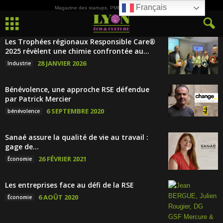
Français
Magazine des startups, PME, ETI et de la Culture
Les Trophées régionaux Responsible Care®
2025 révèlent une chimie confrontée au...
28 JANVIER 2026
Industrie
Bénévolence, une approche RSE défendue
par Patrick Mercier
6 SEPTEMBRE 2020
bénévolence
Sanaé assure la qualité de vie au travail :
gage de...
26 FÉVRIER 2021
Économie
Les entreprises face au défi de la RSE
6 AOÛT 2020
Économie