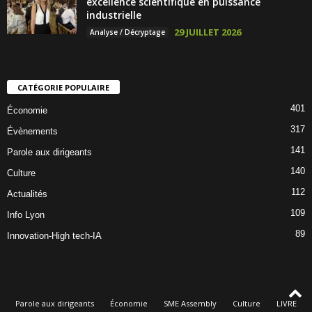
excellence scientifique en puissance
industrielle
29 JUILLET 2026
Analyse / Décryptage
CATÉGORIE POPULAIRE
401
Économie
317
Évènements
141
Parole aux dirigeants
140
Culture
112
Actualités
109
Info Lyon
89
Innovation-High tech-IA
Parole aux dirigeants
Économie
SME Assembly
Culture
LIVRE