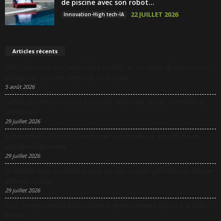
de piscine avec son robot...
22 JUILLET 2026
Innovation-High tech-IA
Articles récents
DCF Lyon réunit une négociatrice du RAID et une pilote de chasse pour
partager les clés des décisions à fort enjeu
5 août 2026
La Nuit du Design revient à Lyon pour rapprocher design, innovation et
entreprises
29 juillet 2026
Sanofi appelle l’Europe à transformer son excellence scientifique en
puissance industrielle
29 juillet 2026
Le Modulo mise 5 millions d’euros sur une nouvelle péniche pour changer
d’échelle à Lyon
29 juillet 2026
Lyon Gospel Festival 2026 célèbre le gospel pendant 3 jours à la Salle
Molière