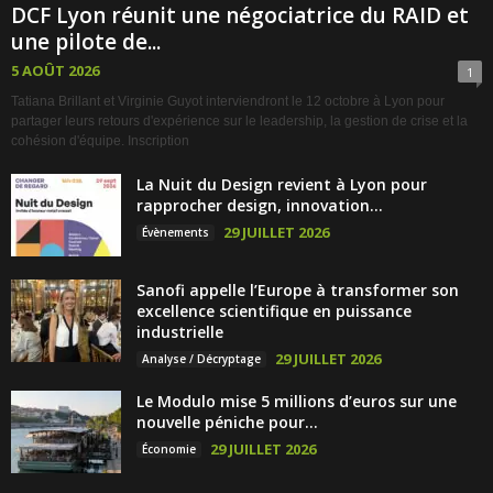
DCF Lyon réunit une négociatrice du RAID et
une pilote de...
5 AOÛT 2026
1
Tatiana Brillant et Virginie Guyot interviendront le 12 octobre à Lyon pour
partager leurs retours d'expérience sur le leadership, la gestion de crise et la
cohésion d'équipe. Inscription
La Nuit du Design revient à Lyon pour
rapprocher design, innovation...
29 JUILLET 2026
Évènements
Sanofi appelle l’Europe à transformer son
excellence scientifique en puissance
industrielle
29 JUILLET 2026
Analyse / Décryptage
Le Modulo mise 5 millions d’euros sur une
nouvelle péniche pour...
29 JUILLET 2026
Économie