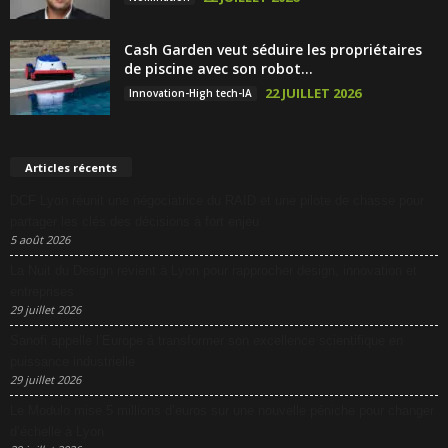
Cash Garden veut séduire les propriétaires
de piscine avec son robot...
22 JUILLET 2026
Innovation-High tech-IA
Articles récents
DCF Lyon réunit une négociatrice du RAID et une pilote de chasse pour
partager les clés des décisions à fort enjeu
5 août 2026
La Nuit du Design revient à Lyon pour rapprocher design, innovation et
entreprises
29 juillet 2026
Sanofi appelle l’Europe à transformer son excellence scientifique en
puissance industrielle
29 juillet 2026
Le Modulo mise 5 millions d’euros sur une nouvelle péniche pour changer
d’échelle à Lyon