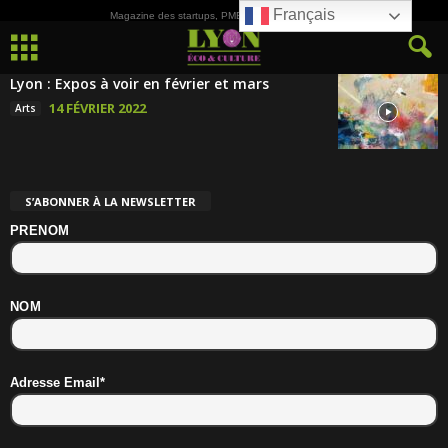
Français
Magazine des startups, PME, ETI et de la Culture
Lyon : Expos à voir en février et mars
14 FÉVRIER 2022
Arts
S’ABONNER À LA NEWSLETTER
PRENOM
NOM
Adresse Email*