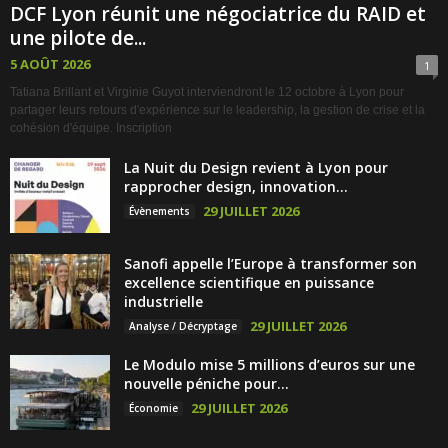
DCF Lyon réunit une négociatrice du RAID et
une pilote de...
5 AOÛT 2026
1
Tatiana Brillant et Virginie Guyot interviendront le 12 octobre à Lyon pour
partager leurs retours d'expérience sur le leadership, la gestion de crise et la
cohésion d'équipe. Inscription
La Nuit du Design revient à Lyon pour
rapprocher design, innovation...
29 JUILLET 2026
Évènements
Sanofi appelle l’Europe à transformer son
excellence scientifique en puissance
industrielle
29 JUILLET 2026
Analyse / Décryptage
Le Modulo mise 5 millions d’euros sur une
nouvelle péniche pour...
29 JUILLET 2026
Économie