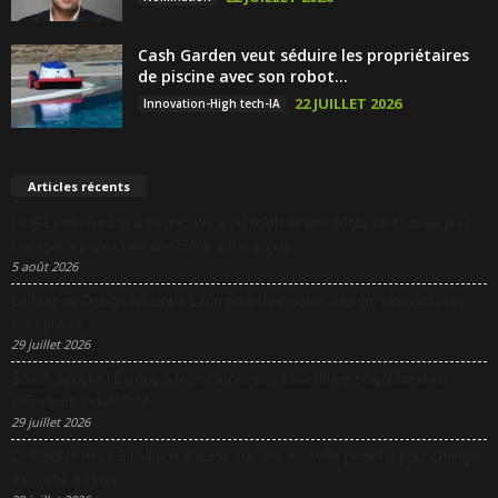
Cash Garden veut séduire les propriétaires
de piscine avec son robot...
22 JUILLET 2026
Innovation-High tech-IA
Articles récents
DCF Lyon réunit une négociatrice du RAID et une pilote de chasse pour
partager les clés des décisions à fort enjeu
5 août 2026
La Nuit du Design revient à Lyon pour rapprocher design, innovation et
entreprises
29 juillet 2026
Sanofi appelle l’Europe à transformer son excellence scientifique en
puissance industrielle
29 juillet 2026
Le Modulo mise 5 millions d’euros sur une nouvelle péniche pour changer
d’échelle à Lyon