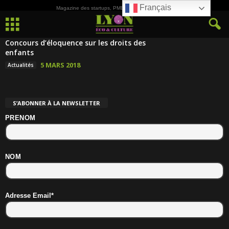
Français
Magazine des startups, PME, ETI et de la Culture
Concours d’éloquence sur les droits des
enfants
5 MARS 2018
Actualités
S’ABONNER À LA NEWSLETTER
PRENOM
NOM
Adresse Email*