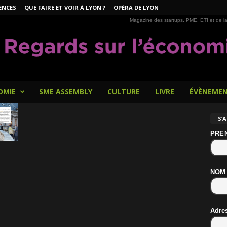
ENCES
QUE FAIRE ET VOIR À LYON ?
OPÉRA DE LYON
Magazine des startups, PME, ETI et de la
OMIE
SME ASSEMBLY
CULTURE
LIVRE
ÉVÈNEME
S’
PRE
NOM
Adre