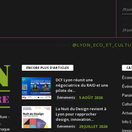
pénic
29 juil
Lyon 
penda
29 juil
UIVEZ-NOUS SUR INSTAGRAM
@LYON_ECO_ET_CULTU
ENCORE PLUS D'ARTICLES
CA
Écon
DCF Lyon réunit une
négociatrice du RAID et une
Évèn
pilote de...
Parol
5 AOÛT 2026
Évènements
Cultu
La Nuit du Design revient à
Actua
Lyon pour rapprocher
ture -
design, innovation...
Info 
,
29 JUILLET 2026
Évènements
chaque
Innov