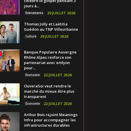
célèbre le gospel pendant 3
jours à...
29 JUILLET 2026
Évènements
Thomas Jolly et Laëtitia
Guédon au TNP Villeurbanne
29 JUILLET 2026
Culture
Banque Populaire Auvergne
Rhône Alpes renforce son
partenariat avec emlyon
pour...
22 JUILLET 2026
Économie
OuveraSoi veut rendre le
marché du mieux-être plus
transparent
22 JUILLET 2026
Économie
Arthur Bois rejoint Meanings
Infra pour accompagner les
infrastructures durables