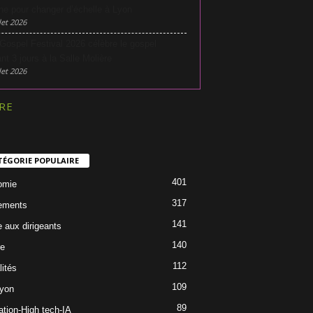
he pour changer d’échelle à Lyon
let 2026
Gospel Festival 2026 célèbre le gospel
nt 3 jours à la Salle Molière
let 2026
RE
TÉGORIE POPULAIRE
401
omie
317
ements
141
e aux dirigeants
140
re
112
lités
109
Lyon
89
ation-High tech-IA