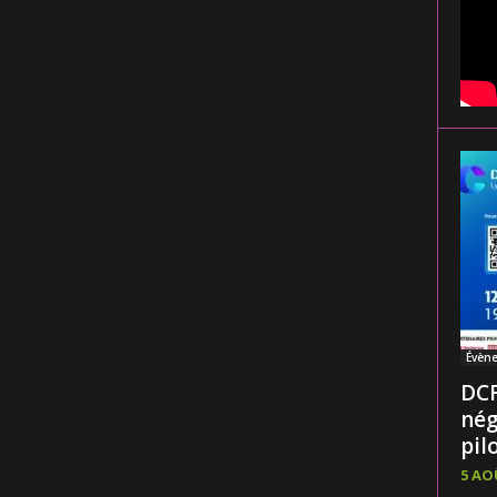
Évèn
DCF
nég
pilo
5 AO