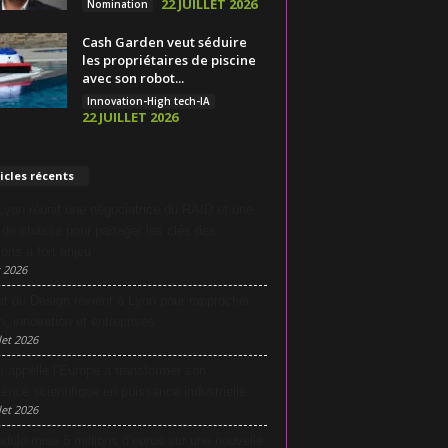
22 JUILLET 2026
Nomination
Cash Garden veut séduire
les propriétaires de piscine
avec son robot...
Innovation-High tech-IA
22 JUILLET 2026
icles récents
yon réunit une négociatrice du RAID et une
e de chasse pour partager les clés des
ions à fort enjeu
 2026
it du Design revient à Lyon pour rapprocher
n, innovation et entreprises
let 2026
i appelle l’Europe à transformer son
lence scientifique en puissance industrielle
let 2026
dulo mise 5 millions d’euros sur une nouvelle