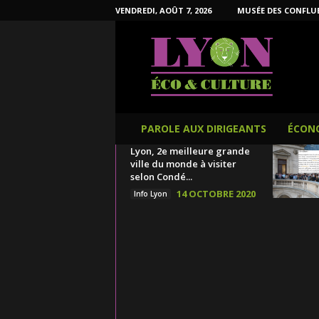
VENDREDI, AOÛT 7, 2026
MUSÉE DES CONFLU
L
y
o
n
É
c
o
PAROLE AUX DIRIGEANTS
ÉCON
e
Lyon, 2e meilleure grande
t
ville du monde à visiter
C
selon Condé...
u
14 OCTOBRE 2020
Info Lyon
l
t
u
r
e