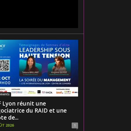
ements
 Lyon réunit une
ociatrice du RAID et une
te de...
ÛT 2026
1