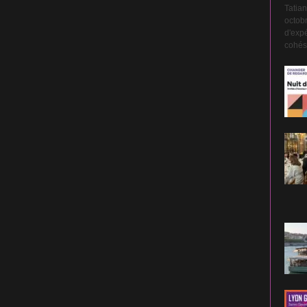
Tatian
octobr
d'expé
cohési