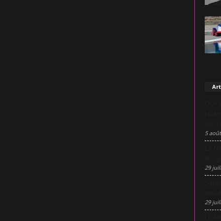
Art
DCF L
pilot
décis
5 août
La Nu
desig
29 juil
Sanof
excel
29 juil
Le Mo