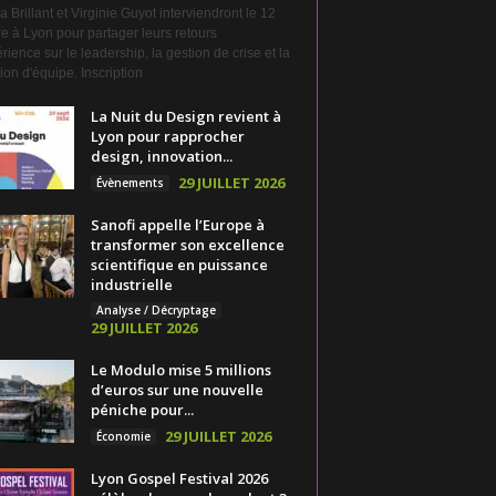
a Brillant et Virginie Guyot interviendront le 12
e à Lyon pour partager leurs retours
rience sur le leadership, la gestion de crise et la
on d'équipe. Inscription
La Nuit du Design revient à
Lyon pour rapprocher
design, innovation...
29 JUILLET 2026
Évènements
Sanofi appelle l’Europe à
transformer son excellence
scientifique en puissance
industrielle
Analyse / Décryptage
29 JUILLET 2026
Le Modulo mise 5 millions
d’euros sur une nouvelle
péniche pour...
29 JUILLET 2026
Économie
Lyon Gospel Festival 2026